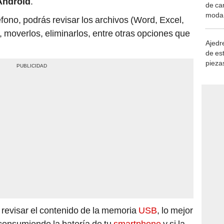
Android
.
de ca
moda.
éfono, podrás revisar los archivos (Word, Excel,
demue
, moverlos, eliminarlos, entre otras opciones que
Ajedre
de es
piezas
consi
revisar el contenido de la memoria
USB
, lo mejor
consumiendo la batería de tu
smartphone
y si la