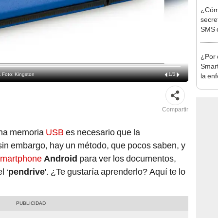
¿Cómo
secre
SMS q
que 
¿Por 
Smart
 Foto: Kingston
1
/
3
la en
celul
Compartir
 una memoria
USB
es necesario que la
 sin embargo, hay un método, que pocos saben, y
smartphone
Android
para ver los documentos,
l ‘
pendrive
'. ¿Te gustaría aprenderlo? Aquí te lo