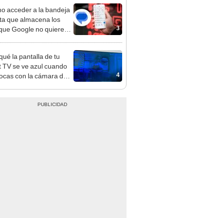
 acceder a la bandeja
ta que almacena los
3
ue Google no quiere
veas?
qué la pantalla de tu
 TV se ve azul cuando
4
focas con la cámara del
ar?