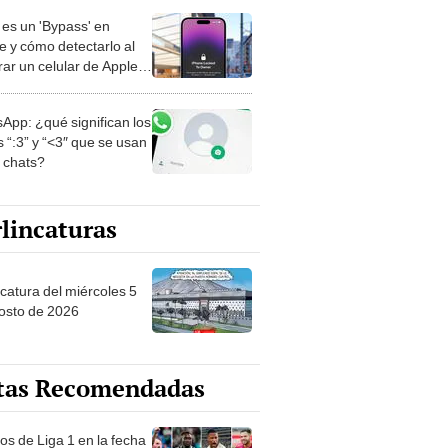
es un 'Bypass' en
e y cómo detectarlo al
ar un celular de Apple
o?
App: ¿qué significan los
 “:3” y “<3″ que se usan
s chats?
lincaturas
ncatura del miércoles 5
osto de 2026
tas Recomendadas
os de Liga 1 en la fecha