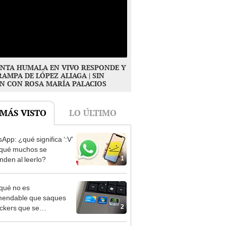
NTA HUMALA EN VIVO RESPONDE Y
RAMPA DE LÓPEZ ALIAGA | SIN
N CON ROSA MARÍA PALACIOS
 MÁS VISTO
LO ÚLTIMO
App: ¿qué significa ‘:V’
 qué muchos se
1
nden al leerlo?
qué no es
mendable que saques
2
ickers que se
ntran en tu laptop?