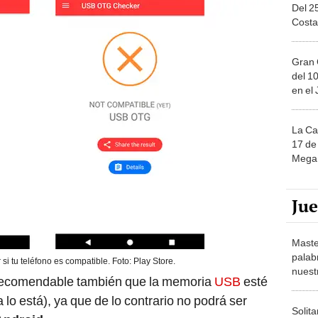
Del 2
Costa
Gran 
del 10
en el
La Ca
17 de 
Mega 
Ju
Maste
palab
si tu teléfono es compatible. Foto: Play Store.
nuest
s recomendable también que la memoria
USB
esté
 lo está), ya que de lo contrario no podrá ser
Solita