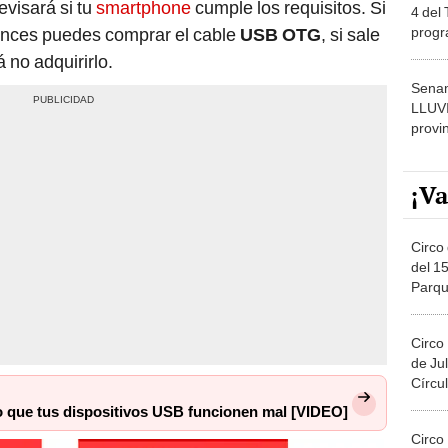
evisará si tu
smartphone
cumple los requisitos. Si
4 del
progr
tonces puedes comprar el cable
USB OTG
, si sale
dónde
á no adquirirlo.
Senam
LLUV
provi
¡Va
Circo 
del 15
Parqu
Migue
Circo
de Jul
Círcul
 que tus dispositivos USB funcionen mal [VIDEO]
Circo