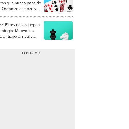
rtas que nunca pasa de
 Organiza el mazo y
stra tu habilidad.
z: El rey de los juegos
trategia. Mueve tus
, anticipa al rival y
gue el jaque mate.