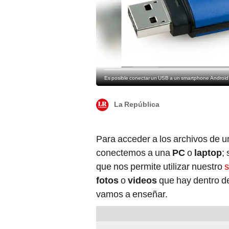
Es posible conectar un USB a un smartphone Android.
La República
Para acceder a los archivos de
conectemos a una
PC
o
laptop
;
que nos permite utilizar nuestro
fotos
o
videos
que hay dentro de
vamos a enseñar.