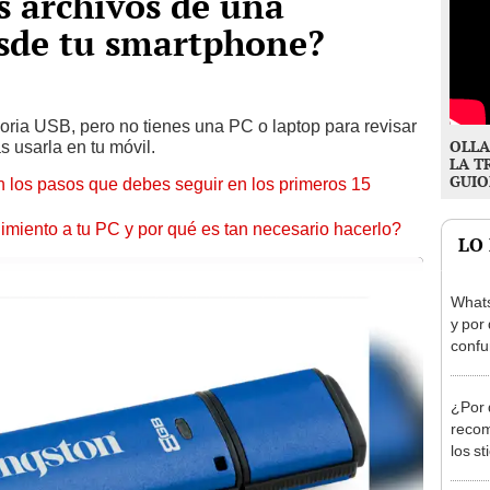
s archivos de una
sde tu smartphone?
ria USB, pero no tienes una PC o laptop para revisar
OLLA
 usarla en tu móvil.
LA T
GUIO
 los pasos que debes seguir en los primeros 15
miento a tu PC y por qué es tan necesario hacerlo?
LO
Whats
y por
confu
¿Por 
reco
los st
encue