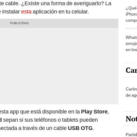
e cable. ¿Existe una forma de averiguarlo? La
¿Qué 
 instalar
esta
aplicación en tu celular.
iPhon
compr
usad
Whats
emojis
en lo
Car
Carli
de ag
esta app que está disponible en la
Play Store
,
No
d
sepan si sus teléfonos o tablets pueden
ectada a través de un cable
USB OTG
.
Partid