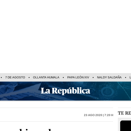
7 DE AGOSTO
OLLANTA HUMALA
PAPA LEÓN XIV
NALDY SALDAÑA
TE R
23 Ago 2020 | 7:20 h