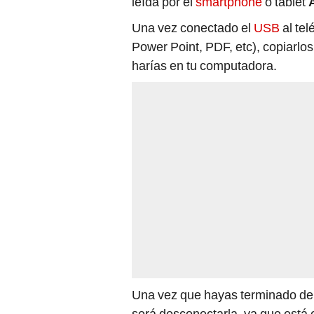
leída por el
smartphone
o tablet
Una vez conectado el
USB
al tel
Power Point, PDF, etc), copiarlos
harías en tu computadora.
Una vez que hayas terminado de 
será desconectarla, ya que está 