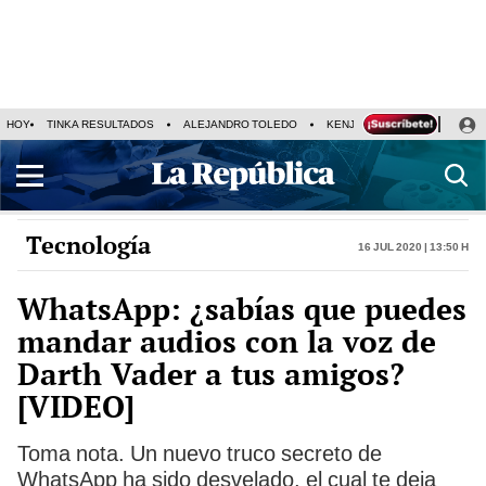
HOY
TINKA RESULTADOS
ALEJANDRO TOLEDO
KENJI FUJIMORI
PRECIO
Tecnología
16 Jul 2020 | 13:50 h
WhatsApp: ¿sabías que puedes
mandar audios con la voz de
Darth Vader a tus amigos?
[VIDEO]
Toma nota. Un nuevo truco secreto de
WhatsApp ha sido desvelado, el cual te deja