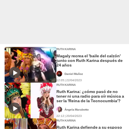
RUTH KARINA
Magaly recrea el 'baile del calzón'
junto con Ruth Karina después de
24 años
Daniel Muñoz
12:05 | 22/04/2023
RUTH KARINA
Ruth Karina: ¿cómo pasó de no
tener ni una radio para oír música a
ser la 'Reina de la Tecnocumbia'?
Ángela Marabotto
22:12 | 20/04/2023
RUTH KARINA
Ruth Karina defiende a su esposo