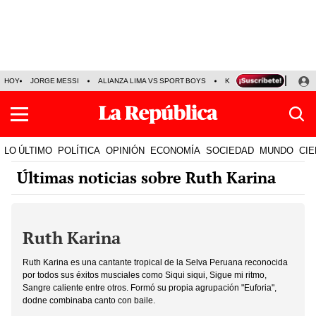
HOY
JORGE MESSI
ALIANZA LIMA VS SPORT BOYS
KENJI FUJIMORI
PRE
LO ÚLTIMO
POLÍTICA
OPINIÓN
ECONOMÍA
SOCIEDAD
MUNDO
CIE
Últimas noticias sobre Ruth Karina
Ruth Karina
Ruth Karina es una cantante tropical de la Selva Peruana reconocida
por todos sus éxitos musciales como Siqui siqui, Sigue mi ritmo,
Sangre caliente entre otros. Formó su propia agrupación "Euforia",
dodne combinaba canto con baile.