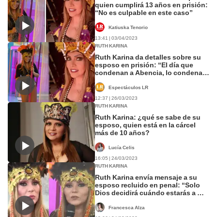
quien cumplirá 13 años en prisión:
“No es culpable en este caso”
Katiuska Tenorio
13:41 | 03/04/2023
RUTH KARINA
Ruth Karina da detalles sobre su
esposo en prisión: “El día que
condenan a Abencia, lo condenan
a él”
Espectáculos LR
12:37 | 26/03/2023
RUTH KARINA
Ruth Karina: ¿qué se sabe de su
esposo, quien está en la cárcel
más de 10 años?
Lucía Celis
16:05 | 24/03/2023
RUTH KARINA
Ruth Karina envía mensaje a su
esposo recluido en penal: “Solo
Dios decidirá cuándo estarás a mi
lado”
Francesca Alza