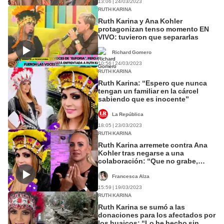
13:06 | 24/03/2023
RUTH KARINA
Ruth Karina y Ana Kohler
protagonizan tenso momento EN
VIVO: tuvieron que separarlas
Richard Gomero
10:56 | 24/03/2023
RUTH KARINA
Ruth Karina: “Espero que nunca
tengan un familiar en la cárcel
sabiendo que es inocente”
La República
18:05 | 23/03/2023
RUTH KARINA
Ruth Karina arremete contra Ana
Kohler tras negarse a una
colaboración: “Que no grabe,
pues”
Francesca Alza
15:59 | 19/03/2023
RUTH KARINA
Ruth Karina se sumó a las
donaciones para los afectados por
los huaicos: “Lo he hecho sin