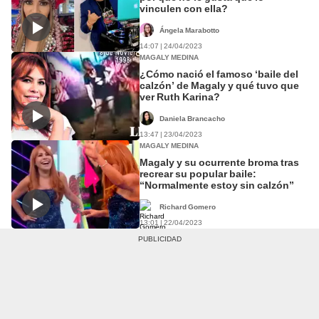
vinculen con ella?
Ángela Marabotto
14:07 | 24/04/2023
MAGALY MEDINA
¿Cómo nació el famoso ‘baile del
calzón’ de Magaly y qué tuvo que
ver Ruth Karina?
Daniela Brancacho
13:47 | 23/04/2023
MAGALY MEDINA
Magaly y su ocurrente broma tras
recrear su popular baile:
“Normalmente estoy sin calzón”
Richard Gomero
13:01 | 22/04/2023