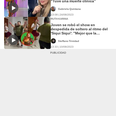
“Tuve una muerte clínica”
Gabriela Quintana
13:08 | 24/08/2023
RUTH KARINA
Joven se robó el show en
despedida de soltero al ritmo del
'Siqui Siqui': "Mejor que la
animadora"
Steffano Trinidad
13:33 | 10/08/2023