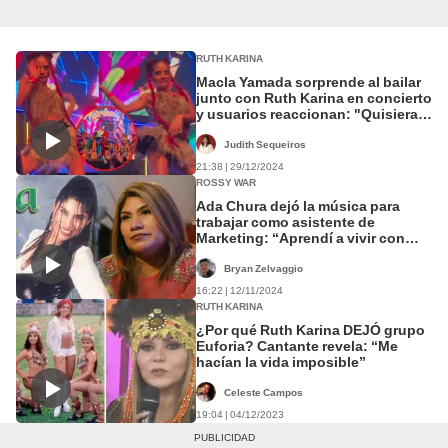
RUTH KARINA
Macla Yamada sorprende al bailar
junto con Ruth Karina en concierto
y usuarios reaccionan: "Quisiera
tener esa energía"
Judith Sequeiros
21:38 | 29/12/2024
ROSSY WAR
Ada Chura dejó la música para
trabajar como asistente de
Marketing: “Aprendí a vivir con
S/700”
Bryan Zelvaggio
16:22 | 12/11/2024
RUTH KARINA
¿Por qué Ruth Karina DEJÓ grupo
Euforia? Cantante revela: “Me
hacían la vida imposible”
Celeste Campos
19:04 | 04/12/2023