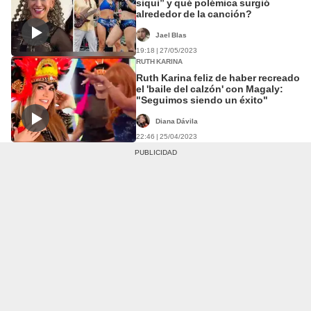
siqui” y qué polémica surgió
alrededor de la canción?
Jael Blas
19:18 | 27/05/2023
RUTH KARINA
Ruth Karina feliz de haber recreado
el 'baile del calzón' con Magaly:
"Seguimos siendo un éxito"
Diana Dávila
22:46 | 25/04/2023