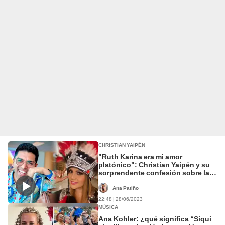
CHRISTIAN YAIPÉN
"Ruth Karina era mi amor
platónico": Christian Yaipén y su
sorprendente confesión sobre la
cantante
Ana Patiño
22:48 | 28/06/2023
MÚSICA
Ana Kohler: ¿qué significa “Siqui