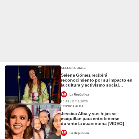
SELENA GOMEZ
Selena Gómez recibirá
reconocimiento por su impacto en
la cultura y activismo social
[FOTOS]
La República
20:49 | 11/09/2020
JESSICA ALBA
Jessica Alba y sus hijas se
maquillan para entretenerse
durante la cuarentena [VIDEO]
La República