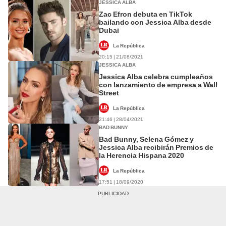
JESSICA ALBA
Zac Efron debuta en TikTok
bailando con Jessica Alba desde
Dubai
La República
20:15 | 21/08/2021
JESSICA ALBA
Jessica Alba celebra cumpleaños
con lanzamiento de empresa a Wall
Street
La República
21:46 | 28/04/2021
BAD BUNNY
Bad Bunny, Selena Gómez y
Jessica Alba recibirán Premios de
la Herencia Hispana 2020
La República
17:51 | 18/09/2020