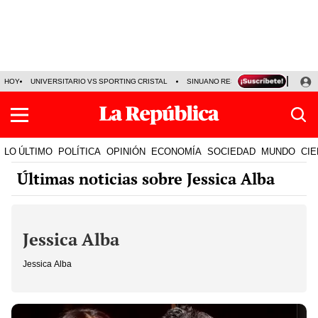
HOY
UNIVERSITARIO VS SPORTING CRISTAL
SINUANO RESULTADOS HOY
CA
LO ÚLTIMO
POLÍTICA
OPINIÓN
ECONOMÍA
SOCIEDAD
MUNDO
CIE
Últimas noticias sobre Jessica Alba
Jessica Alba
Jessica Alba