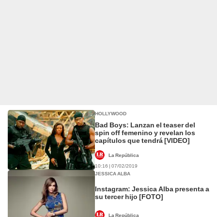
HOLLYWOOD
Bad Boys: Lanzan el teaser del
spin off femenino y revelan los
capítulos que tendrá [VIDEO]
La República
10:16 | 07/02/2019
JESSICA ALBA
Instagram: Jessica Alba presenta a
su tercer hijo [FOTO]
La República