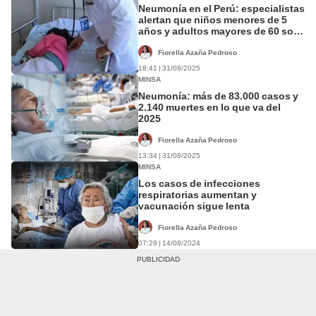
Neumonía en el Perú: especialistas
alertan que niños menores de 5
años y adultos mayores de 60 son
los más vulnerables
Fiorella Azaña Pedroso
18:41 | 31/08/2025
MINSA
Neumonía: más de 83.000 casos y
2.140 muertes en lo que va del
2025
Fiorella Azaña Pedroso
13:34 | 31/08/2025
MINSA
Los casos de infecciones
respiratorias aumentan y
vacunación sigue lenta
Fiorella Azaña Pedroso
07:29 | 14/08/2024