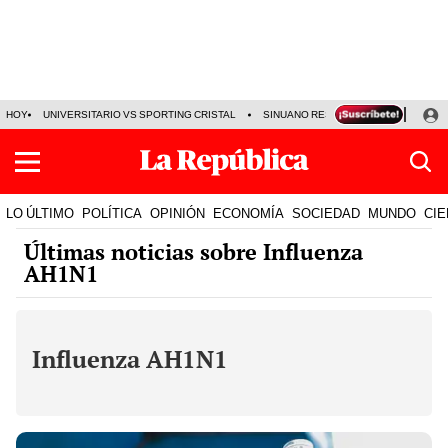
HOY
UNIVERSITARIO VS SPORTING CRISTAL
SINUANO RESULTADOS HOY
CA
LO ÚLTIMO
POLÍTICA
OPINIÓN
ECONOMÍA
SOCIEDAD
MUNDO
CIE
Últimas noticias sobre Influenza
AH1N1
Influenza AH1N1