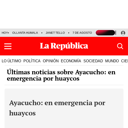
HOY
OLLANTA HUMALA
JANET TELLO
7 DE AGOSTO
TINKA RESULTADOS
LO ÚLTIMO
POLÍTICA
OPINIÓN
ECONOMÍA
SOCIEDAD
MUNDO
CIE
Últimas noticias sobre Ayacucho: en
emergencia por huaycos
Ayacucho: en emergencia por
huaycos