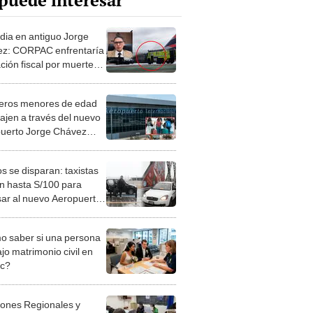
puede interesar
dia en antiguo Jorge
z: CORPAC enfrentaría
ción fiscal por muerte
bomberos, según
ado
eros menores de edad
iajen a través del nuevo
uerto Jorge Chávez
 presentar este único
sito en 2025
s se disparan: taxistas
n hasta S/100 para
sar al nuevo Aeropuerto
 Chávez
 saber si una persona
jo matrimonio civil en
ec?
iones Regionales y