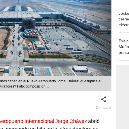
desca
Jocke
cerrad
eléct
abrir
Exalc
Muñoz
presu
seren
tos caben en el Nuevo Aeropuerto Jorge Chávez, que triplica el
iraflores? Foto: composición
Compartir
eropuerto Internacional Jorge Chávez
abrió
co, marcando un hito en la infraestructura de