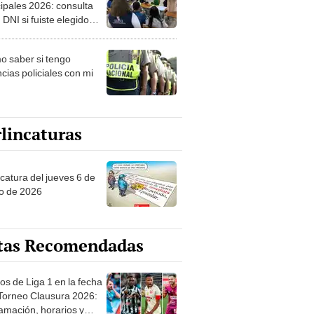
ipales 2026: consulta
 DNI si fuiste elegido
ro de mesa para este 4
ubre en el link oficial de
 saber si tengo
NPE
cias policiales con mi
lincaturas
ncatura del jueves 6 de
o de 2026
tas Recomendadas
os de Liga 1 en la fecha
 Torneo Clausura 2026:
amación, horarios y