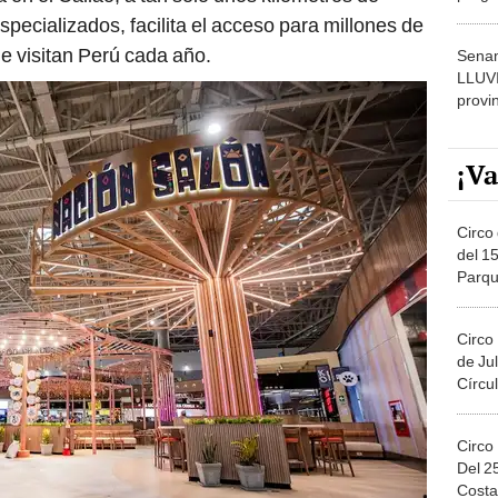
dónde
pecializados, facilita el acceso para millones de
ue visitan Perú cada año.
Senam
LLUV
provi
¡Va
Circo 
del 15
Parqu
Migue
Circo
de Jul
Círcul
Circo
Del 2
Costa