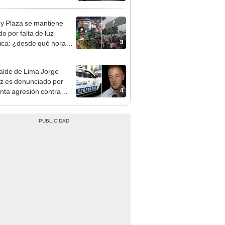
nso del 6 de agosto
y Plaza se mantiene
o por falta de luz
3
rica: ¿desde qué hora
á el centro comercial?
alde de Lima Jorge
 es denunciado por
4
nta agresión contra
a gestante de Miraflores