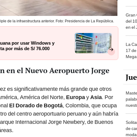
Gran 
del 10
le de la infraestructura anterior. Foto: Presidencia de La República.
en el
ruana por usar Windows y
La Ca
lta por más de S/ 76.000
17 de 
Mega 
n en el Nuevo Aeropuerto Jorge
Ju
z es significativamente más grande que otros
Maste
mérica, América del Norte,
Europa
y
Asia
. Por
palab
onal
El Dorado de Bogotá
, Colombia, que ocupa
nuest
tro del centro aeroportuario peruano y aún habría
parque Internacional Jorge Newbery, de Buenos
Solita
de ca
áreas.
moda.