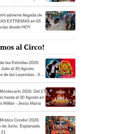
 ver
hi advierte llegada de
IAS EXTREMAS en 65
ncias desde HOY
mos al Circo!
de las Estrellas 2026:
 Julio al 30 Agosto.
e de las Leyendas - San
l
 Montecarlo 2026: Del 17
io hasta el 30 Agosto en
o Militar - Jesús María
 Místico Condor 2026:
5 de Junio. Explanada
 21