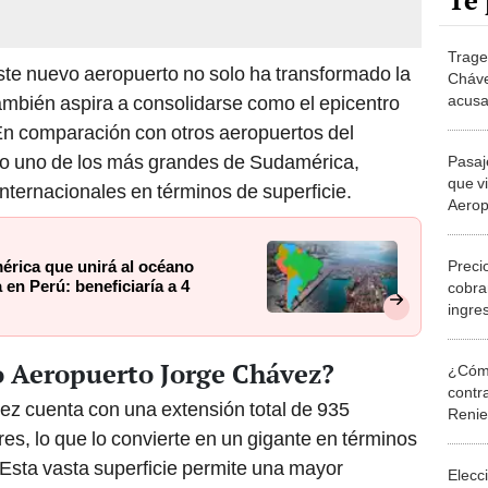
Te 
Trage
este nuevo aeropuerto no solo ha transformado la
Cháve
acusa
ambién aspira a consolidarse como el epicentro
de 3 
En comparación con otros aeropuertos del
abog
o uno de los más grandes de Sudamérica,
Pasaj
que v
nternacionales en términos de superficie.
Aerop
deben
requi
Precio
érica que unirá al océano
a en Perú: beneficiaría a 4
cobra
ingre
Jorge
 Aeropuerto Jorge Chávez?
¿Cómo
contra
z cuenta con una extensión total de 935
Reni
es, lo que lo convierte en un gigante en términos
 Esta vasta superficie permite una mayor
Elecc