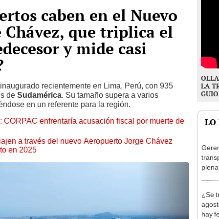
ertos caben en el Nuevo
 Chávez, que triplica el
decesor y mide casi
?
OLLA
 inaugurado recientemente en Lima, Perú, con 935
LA T
GUIO
es de
Sudamérica
. Su tamaño supera a varios
éndose en un referente para la región.
: CORPAC enfrentaría acusación fiscal por muerte de
LO
ajen a través del nuevo Aeropuerto Jorge Chávez
Geren
ito en 2025
trans
plena
Olivo
al at
¿Se t
agost
hay fe