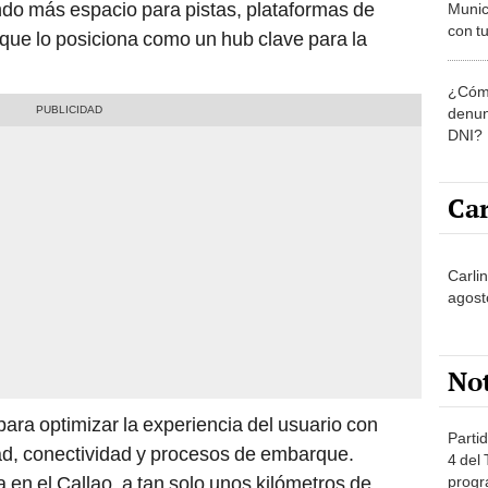
ndo más espacio para pistas, plataformas de
Munic
con tu
 que lo posiciona como un hub clave para la
miemb
de oct
¿Cómo
la O
denun
DNI?
Car
Carli
agost
No
para optimizar la experiencia del usuario con
Partid
d, conectividad y procesos de embarque.
4 del
 en el Callao, a tan solo unos kilómetros de
progr