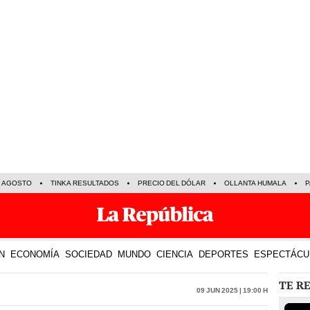
E AGOSTO
TINKA RESULTADOS
PRECIO DEL DÓLAR
OLLANTA HUMALA
P
N
ECONOMÍA
SOCIEDAD
MUNDO
CIENCIA
DEPORTES
ESPECTÁCU
TE R
09 Jun 2025 | 19:00 h