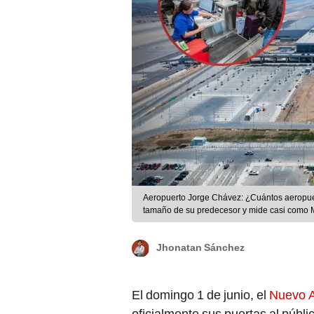
Aeropuerto Jorge Chávez: ¿Cuántos aeropuer
tamaño de su predecesor y mide casi como M
LR(PerúRetail/Presidenciadelarepública.
Jhonatan Sánchez
El domingo 1 de junio, el
Nuevo A
oficialmente sus puertas al públi