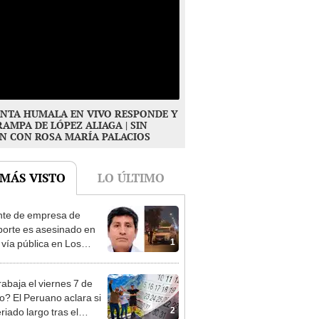
NTA HUMALA EN VIVO RESPONDE Y
RAMPA DE LÓPEZ ALIAGA | SIN
N CON ROSA MARÍA PALACIOS
 MÁS VISTO
LO ÚLTIMO
te de empresa de
porte es asesinado en
1
 vía pública en Los
s: su esposa sobrevivió
aque
rabaja el viernes 7 de
o? El Peruano aclara si
2
riado largo tras el