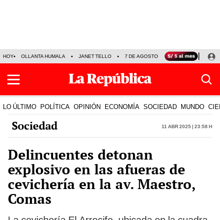
HOY
OLLANTA HUMALA
JANET TELLO
7 DE AGOSTO
TINKA RESULTADOS
LO ÚLTIMO
POLÍTICA
OPINIÓN
ECONOMÍA
SOCIEDAD
MUNDO
CIE
Sociedad
11 Abr 2025 | 23:58 h
Delincuentes detonan
explosivo en las afueras de
cevichería en la av. Maestro,
Comas