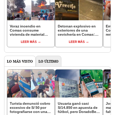
Voraz incendio en
Detonan explosivo en
Empr
Comas consume
exteriores de una
Comas
vivienda de material
cevichería en Comas:
rema
noble: bomberos
investigan posible
de ro
LEER MÁS
LEER MÁS
atienden la emergencia
extorsión
paga
extor
vida 
LO MÁS VISTO
LO ÚLTIMO
Turista denunció cobro
Usuaria ganó casi
Jocke
excesivo de S/ 50 por
S/14.850 en apuesta de
manti
fotografiarse con una
fútbol, pero DoradoBet
falta