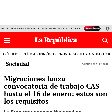
HOY
TINKA RESULTADOS
ALEJANDRO TOLEDO
KENJI FUJIMORI
PRECIO
LO ÚLTIMO
POLÍTICA
OPINIÓN
ECONOMÍA
SOCIEDAD
MUNDO
CIE
Sociedad
04 Ene 2025 | 22:38 h
Migraciones lanza
convocatoria de trabajo CAS
hasta el 16 de enero: estos son
los requisitos