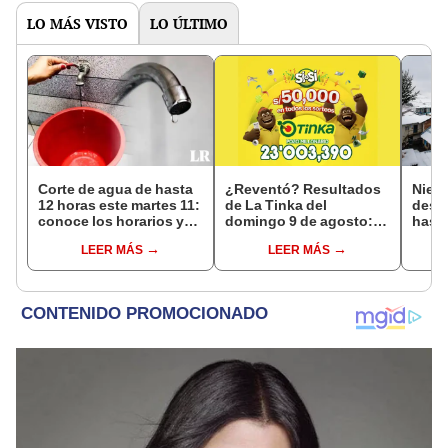
LO MÁS VISTO
LO ÚLTIMO
Corte de agua de hasta
¿Reventó? Resultados
Nieve
12 horas este martes 11:
de La Tinka del
desca
conoce los horarios y
domingo 9 de agosto:
hasta
zonas afectadas en
números ganadores,
agos
LEER MÁS
LEER MÁS
Miraflores, SJL, Los
premios del Pozo
advie
Olivos y más
Millonario, boliyapa,
la si
S/50.000 y más
toma
prev