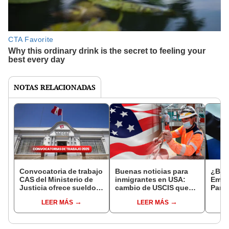
NOTAS RELACIONADAS
Convocatoria de trabajo
Buenas noticias para
¿Bus
CAS del Ministerio de
inmigrantes en USA:
Emba
Justicia ofrece sueldos
cambio de USCIS que
Pana
de más de S/11.000:
beneficiará a
con 
LEER MÁS
LEER MÁS
¿cuáles son los
trabajadores en Estados
hasta
requisitos?
Unidos en 2025