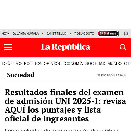
HOY
OLLANTA HUMALA
JANET TELLO
7 DE AGOSTO
TINKA RESULTADOS
LO ÚLTIMO
POLÍTICA
OPINIÓN
ECONOMÍA
SOCIEDAD
MUNDO
CIE
Sociedad
11 Dic 2024 | 17:04 h
Resultados finales del examen
de admisión UNI 2025-I: revisa
AQUÍ los puntajes y lista
oficial de ingresantes