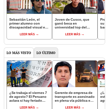
Sebastián León, el
Joven de Cusco, que
Profe
primer alumno con
ganó beca en
su tr
discapacidad visual en
universidad top del
banco
ingresar a la UNI: "Las
Perú, afirma que no
enseñ
LEER MÁS
LEER MÁS
clases tienen su
postuló a la UNI porque
amor 
dificultad"
no la conocía: "Ahora
sé que es de las
mejores"
LO MÁS VISTO
LO ÚLTIMO
¿Se trabaja el viernes 7
Gerente de empresa de
¿Los
de agosto? El Peruano
transporte es asesinado
este 
aclara si hay feriado
en plena vía pública en
agos
largo tras el descanso
Los Olivos: su esposa
horar
LEER MÁS
LEER MÁS
del 6 de agosto
sobrevivió al ataque
habil