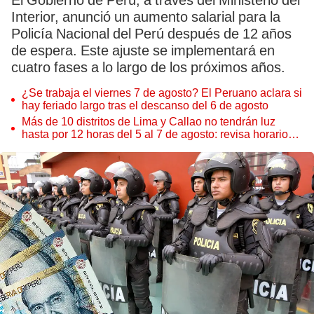
El Gobierno de Perú, a través del Ministerio del
Interior, anunció un aumento salarial para la
Policía Nacional del Perú después de 12 años
de espera. Este ajuste se implementará en
cuatro fases a lo largo de los próximos años.
¿Se trabaja el viernes 7 de agosto? El Peruano aclara si
hay feriado largo tras el descanso del 6 de agosto
Más de 10 distritos de Lima y Callao no tendrán luz
hasta por 12 horas del 5 al 7 de agosto: revisa horarios y
zonas afectadas