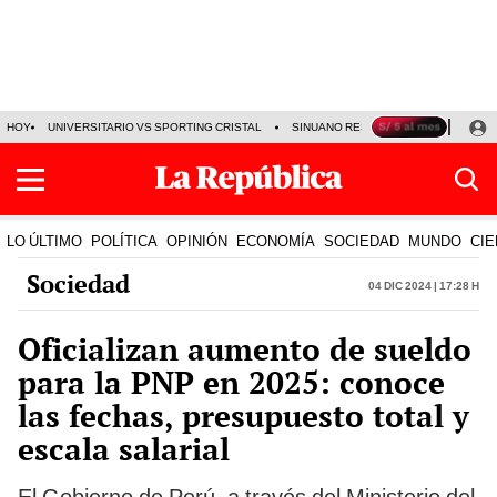
HOY
UNIVERSITARIO VS SPORTING CRISTAL
SINUANO RESULTADOS HOY
CA
LO ÚLTIMO
POLÍTICA
OPINIÓN
ECONOMÍA
SOCIEDAD
MUNDO
CIE
Sociedad
04 Dic 2024 | 17:28 h
Oficializan aumento de sueldo
para la PNP en 2025: conoce
las fechas, presupuesto total y
escala salarial