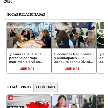
NOTAS RELACIONADAS
¿Cómo saber si una
Elecciones Regionales
¿Cóm
persona contrajo
y Municipales 2026:
denun
matrimonio civil en
consulta con tu DNI si
con 
Reniec?
fuiste elegido miembro
LEER MÁS
LEER MÁS
de mesa para este 4 de
octubre en el link oficial
de la ONPE
LO MÁS VISTO
LO ÚLTIMO