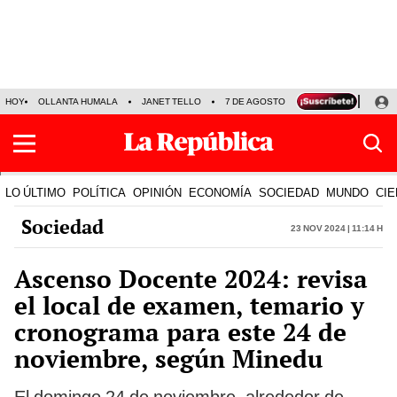
HOY
OLLANTA HUMALA
JANET TELLO
7 DE AGOSTO
TINKA RESULTADOS
LO ÚLTIMO
POLÍTICA
OPINIÓN
ECONOMÍA
SOCIEDAD
MUNDO
CIE
Sociedad
23 Nov 2024 | 11:14 h
Ascenso Docente 2024: revisa
el local de examen, temario y
cronograma para este 24 de
noviembre, según Minedu