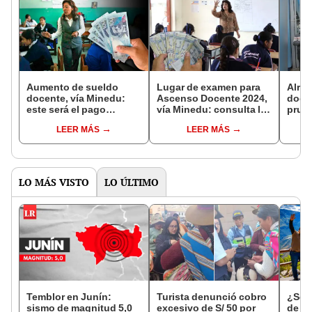
Aumento de sueldo
Lugar de examen para
Alred
docente, vía Minedu:
Ascenso Docente 2024,
doce
este será el pago
vía Minedu: consulta las
prue
mensual para todos los
sedes y horario
24 d
LEER MÁS
LEER MÁS
maestros del Perú en
2025
LO MÁS VISTO
LO ÚLTIMO
Temblor en Junín:
Turista denunció cobro
¿Se t
sismo de magnitud 5,0
excesivo de S/ 50 por
de a