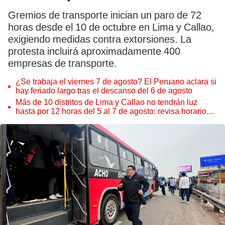
Gremios de transporte inician un paro de 72
horas desde el 10 de octubre en Lima y Callao,
exigiendo medidas contra extorsiones. La
protesta incluirá aproximadamente 400
empresas de transporte.
¿Se trabaja el viernes 7 de agosto? El Peruano aclara si
hay feriado largo tras el descanso del 6 de agosto
Más de 10 distritos de Lima y Callao no tendrán luz
hasta por 12 horas del 5 al 7 de agosto: revisa horarios y
zonas afectadas