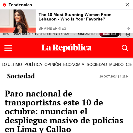
HOY
UNIVERSITARIO VS SPORTING CRISTAL
SINUANO RESULTADOS HOY
CA
LO ÚLTIMO
POLÍTICA
OPINIÓN
ECONOMÍA
SOCIEDAD
MUNDO
CIE
Sociedad
10 Oct 2024 | 4:11 h
Paro nacional de
transportistas este 10 de
octubre: anuncian el
despliegue masivo de policías
en Lima y Callao