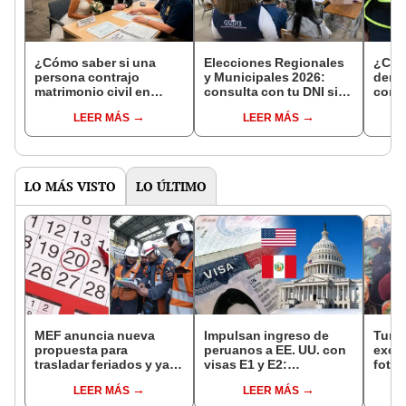
¿Cómo saber si una
Elecciones Regionales
¿Cóm
persona contrajo
y Municipales 2026:
denun
matrimonio civil en
consulta con tu DNI si
con 
Reniec?
fuiste elegido miembro
LEER MÁS
LEER MÁS
de mesa para este 4 de
octubre en el link oficial
de la ONPE
LO MÁS VISTO
LO ÚLTIMO
MEF anuncia nueva
Impulsan ingreso de
Turis
propuesta para
peruanos a EE. UU. con
exces
trasladar feriados y ya
visas E1 y E2:
fotog
no sería a los viernes:
emprendedores y
alpa
LEER MÁS
LEER MÁS
“Lunes es mejor día”
pymes serían los más
seren