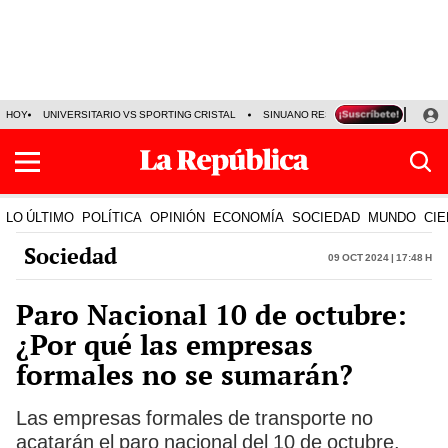
HOY
UNIVERSITARIO VS SPORTING CRISTAL
SINUANO RESULTADOS HOY
CA
LO ÚLTIMO
POLÍTICA
OPINIÓN
ECONOMÍA
SOCIEDAD
MUNDO
CIE
Sociedad
09 Oct 2024 | 17:48 h
Paro Nacional 10 de octubre:
¿Por qué las empresas
formales no se sumarán?
Las empresas formales de transporte no
acatarán el paro nacional del 10 de octubre.