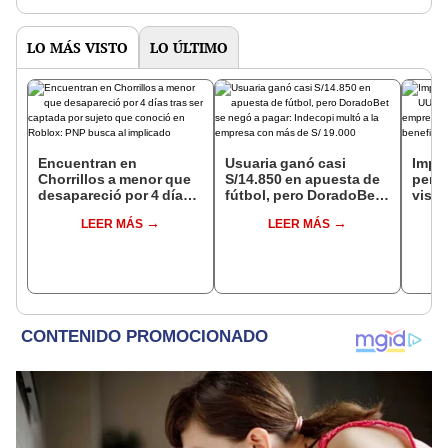
de la ONPE
LO MÁS VISTO
LO ÚLTIMO
Encuentran en
Usuaria ganó casi
Impu
Chorrillos a menor que
S/14.850 en apuesta de
perua
desapareció por 4 días
fútbol, pero DoradoBet
visas
tras ser captada por
se negó a pagar:
empr
LEER MÁS
LEER MÁS
sujeto que conoció en
Indecopi multó a la
pyme
Roblox: PNP busca al
empresa con más de S/
bene
implicado
19.000