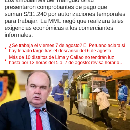
Los ambulantes del Triángulo Grau
presentaron comprobantes de pago que
suman S/31.240 por autorizaciones temporales
para trabajar. La MML negó que realizara tales
exigencias económicas a los comerciantes
informales.
¿Se trabaja el viernes 7 de agosto? El Peruano aclara si
hay feriado largo tras el descanso del 6 de agosto
Más de 10 distritos de Lima y Callao no tendrán luz
hasta por 12 horas del 5 al 7 de agosto: revisa horarios y
zonas afectadas