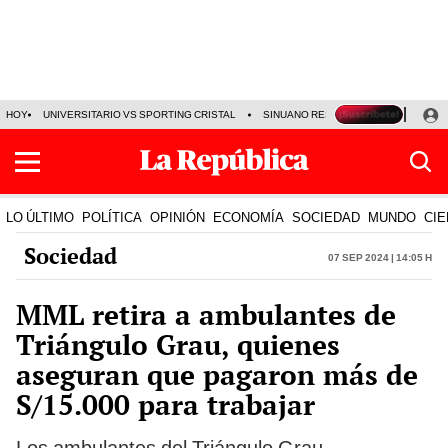
HOY
UNIVERSITARIO VS SPORTING CRISTAL
SINUANO RESULTADOS HOY
CA
LO ÚLTIMO
POLÍTICA
OPINIÓN
ECONOMÍA
SOCIEDAD
MUNDO
CIE
Sociedad
07 Sep 2024 | 14:05 h
MML retira a ambulantes de
Triángulo Grau, quienes
aseguran que pagaron más de
S/15.000 para trabajar