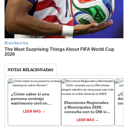
NOTAS RELACIONADAS
¿Cómo saber si una
¿Cóm
persona contrajo
denun
Elecciones Regionales
matrimonio civil en
con 
y Municipales 2026:
Reniec?
LEER MÁS
consulta con tu DNI si
fuiste elegido miembro
LEER MÁS
de mesa para este 4 de
octubre en el link oficial