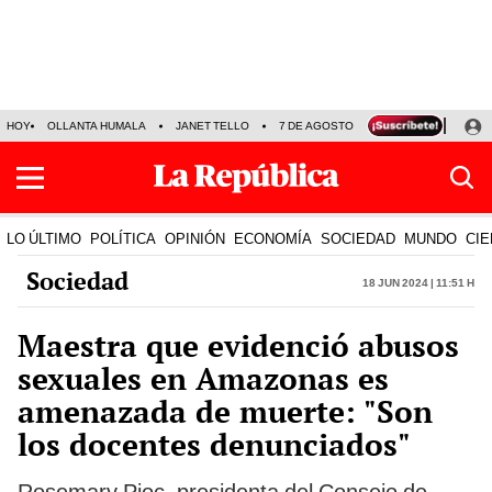
HOY
OLLANTA HUMALA
JANET TELLO
7 DE AGOSTO
TINKA RESULTADOS
LO ÚLTIMO
POLÍTICA
OPINIÓN
ECONOMÍA
SOCIEDAD
MUNDO
CIE
Sociedad
18 Jun 2024 | 11:51 h
Maestra que evidenció abusos
sexuales en Amazonas es
amenazada de muerte: "Son
los docentes denunciados"