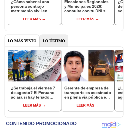
¿Cómo saber si una
Elecciones Regionales
¿Cóm
persona contrajo
y Municipales 2026:
denun
matrimonio civil en
consulta con tu DNI si
con 
Reniec?
fuiste elegido miembro
LEER MÁS
LEER MÁS
de mesa para este 4 de
octubre en el link oficial
de la ONPE
LO MÁS VISTO
LO ÚLTIMO
¿Se trabaja el viernes 7
Gerente de empresa de
¿Los
de agosto? El Peruano
transporte es asesinado
este 
aclara si hay feriado
en plena vía pública en
agos
largo tras el descanso
Los Olivos: su esposa
horar
LEER MÁS
LEER MÁS
del 6 de agosto
sobrevivió al ataque
habil
Inter
Banc