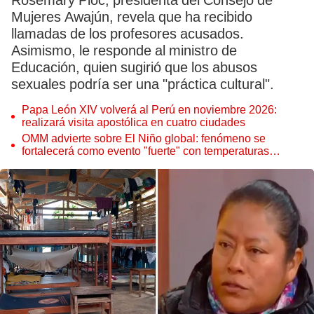
Rosemary Pioc, presidenta del Consejo de
Mujeres Awajún, revela que ha recibido
llamadas de los profesores acusados.
Asimismo, le responde al ministro de
Educación, quien sugirió que los abusos
sexuales podría ser una "práctica cultural".
Papa León XIV volverá al Perú en noviembre 2026:
realizará visita apostólica en cuatro ciudades
OMM advierte sobre El Niño global: fenómeno se
fortalecerá como evento "fuerte" con temperaturas
récord este 2026