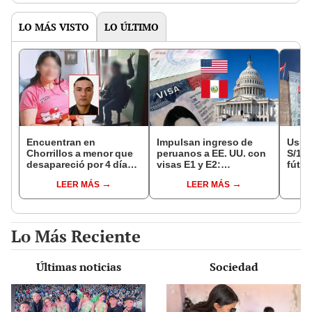
LO MÁS VISTO
LO ÚLTIMO
Encuentran en
Impulsan ingreso de
Usuar
Chorrillos a menor que
peruanos a EE. UU. con
S/14.
desapareció por 4 días
visas E1 y E2:
fútbo
tras ser captada por
emprendedores y
se ne
LEER MÁS
LEER MÁS
sujeto que conoció en
pymes serían los más
Indec
Roblox: PNP busca al
beneficiados
empr
implicado
19.0
Lo Más Reciente
Últimas noticias
Sociedad