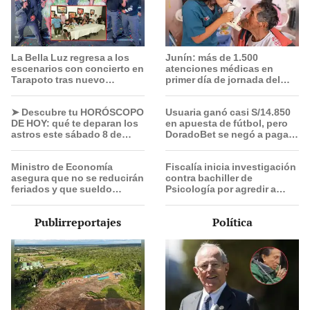
La Bella Luz regresa a los
Junín: más de 1.500
escenarios con concierto en
atenciones médicas en
Tarapoto tras nuevo
primer día de jornada del
liderazgo de Óscar Junior
Minsa Móvil para afectados
por sismos
➤ Descubre tu HORÓSCOPO
Usuaria ganó casi S/14.850
DE HOY: qué te deparan los
en apuesta de fútbol, pero
astros este sábado 8 de
DoradoBet se negó a pagar:
agosto, según Jhan
Indecopi multó a la empresa
Sandoval
con más de S/ 19.000
Ministro de Economía
Fiscalía inicia investigación
asegura que no se reducirán
contra bachiller de
feriados y que sueldo
Psicología por agredir a
mínimo se aumentará en dos
menor de 11 años con
etapas
autismo en Surco
Publirreportajes
Política