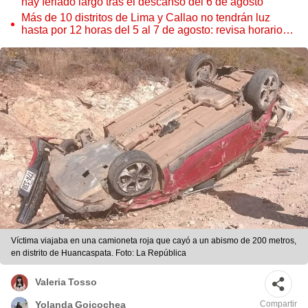
hay feriado largo tras el descanso del 6 de agosto
Más de 10 distritos de Lima y Callao no tendrán luz
hasta por 12 horas del 5 al 7 de agosto: revisa horarios y
zonas afectadas
Víctima viajaba en una camioneta roja que cayó a un abismo de 200 metros,
en distrito de Huancaspata. Foto: La República
Valeria Tosso
Compartir
Yolanda Goicochea