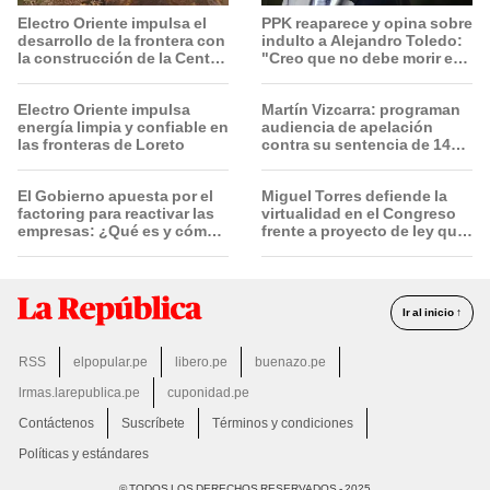
Electro Oriente impulsa el
PPK reaparece y opina sobre
desarrollo de la frontera con
indulto a Alejandro Toledo:
la construcción de la Central
"Creo que no debe morir en
Solar de San Antonio del
la cárcel"
Estrecho
Electro Oriente impulsa
Martín Vizcarra: programan
energía limpia y confiable en
audiencia de apelación
las fronteras de Loreto
contra su sentencia de 14
años de prisión el 20 de
agosto
El Gobierno apuesta por el
Miguel Torres defiende la
factoring para reactivar las
virtualidad en el Congreso
empresas: ¿Qué es y cómo
frente a proyecto de ley que
funciona?
plantea la presencialidad
Ir al inicio ↑
RSS
elpopular.pe
libero.pe
buenazo.pe
lrmas.larepublica.pe
cuponidad.pe
Contáctenos
Suscríbete
Términos y condiciones
Políticas y estándares
© TODOS LOS DERECHOS RESERVADOS - 2025