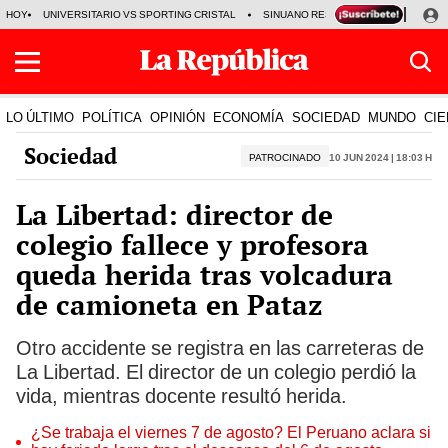
HOY
UNIVERSITARIO VS SPORTING CRISTAL
SINUANO RESULTADOS HOY
CA
LO ÚLTIMO
POLÍTICA
OPINIÓN
ECONOMÍA
SOCIEDAD
MUNDO
CIE
Sociedad
PATROCINADO
10 Jun 2024 | 18:03 h
La Libertad: director de
colegio fallece y profesora
queda herida tras volcadura
de camioneta en Pataz
Otro accidente se registra en las carreteras de
La Libertad. El director de un colegio perdió la
vida, mientras docente resultó herida.
¿Se trabaja el viernes 7 de agosto? El Peruano aclara si