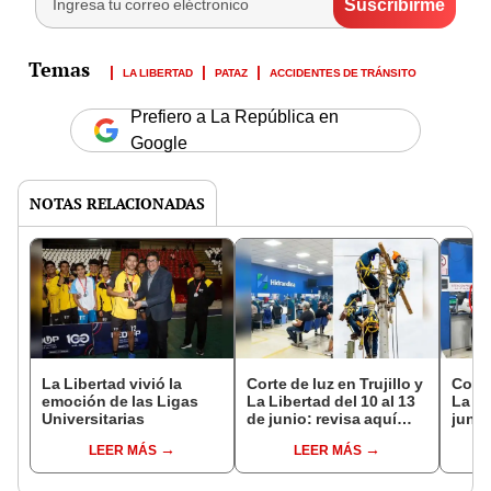
LA LIBERTAD
PATAZ
ACCIDENTES DE TRÁNSITO
Prefiero a La República en
Google
NOTAS RELACIONADAS
La Libertad vivió la
Corte de luz en Trujillo y
Corte
emoción de las Ligas
La Libertad del 10 al 13
La Li
Universitarias
de junio: revisa aquí
junio
distritos y zonas
afec
LEER MÁS
LEER MÁS
afectadas, según
Hidr
Hidrandina