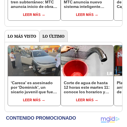
tren subterráneo: MTC
MTC anuncia nuevo
de ae
anuncia inicio de obras
sistema inteligente
Caja
y estas serán las
antineblina con radar y
S/100
LEER MÁS
LEER MÁS
estaciones de la Línea 4
láser
por 
vuel
LO MÁS VISTO
LO ÚLTIMO
‘Careca’ es asesinado
Corte de agua de hasta
Plaza
por ‘Dominick’, un
12 horas este martes 11:
antes
sicario juvenil que fue
conoce los horarios y
de ag
capturado tras el crimen
zonas afectadas en
Perú:
LEER MÁS
LEER MÁS
Miraflores, SJL, Los
hasta
Olivos y más