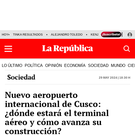
HOY
TINKA RESULTADOS
ALEJANDRO TOLEDO
KENJI FUJIMORI
PRECIO
LO ÚLTIMO
POLÍTICA
OPINIÓN
ECONOMÍA
SOCIEDAD
MUNDO
CIE
Sociedad
29 May 2024 | 18:30 h
Nuevo aeropuerto
internacional de Cusco:
¿dónde estará el terminal
aéreo y cómo avanza su
construcción?