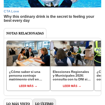
NOTAS RELACIONADAS
¿Cómo saber si una
Elecciones Regionales
¿Cóm
persona contrajo
y Municipales 2026:
denun
matrimonio civil en
consulta con tu DNI si
con 
Reniec?
fuiste elegido miembro
LEER MÁS
LEER MÁS
de mesa para este 4 de
octubre en el link oficial
de la ONPE
LO MÁS VISTO
LO ÚLTIMO