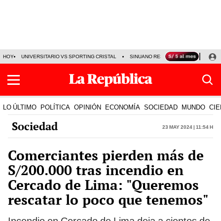
HOY
UNIVERSITARIO VS SPORTING CRISTAL
SINUANO RESULTADOS HOY
CA
LO ÚLTIMO
POLÍTICA
OPINIÓN
ECONOMÍA
SOCIEDAD
MUNDO
CIE
Sociedad
23 May 2024 | 11:54 h
Comerciantes pierden más de
S/200.000 tras incendio en
Cercado de Lima: "Queremos
rescatar lo poco que tenemos"