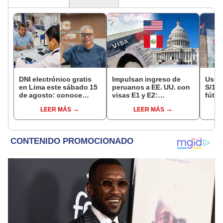
DNI electrónico gratis
Impulsan ingreso de
Usuar
en Lima este sábado 15
peruanos a EE. UU. con
S/14.
de agosto: conoce
visas E1 y E2:
fútbo
quiénes pueden
emprendedores y
se ne
LEER MÁS
LEER MÁS
acceder y qué
pymes serían los más
Indec
requisitos deben
beneficiados
empr
cumplir
19.0