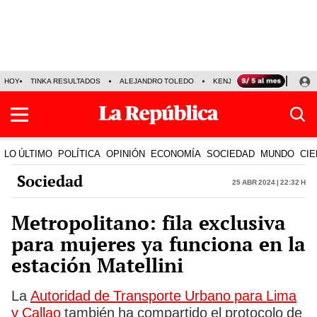
HOY
TINKA RESULTADOS
ALEJANDRO TOLEDO
KENJI FUJIMORI
PRECIO
LO ÚLTIMO
POLÍTICA
OPINIÓN
ECONOMÍA
SOCIEDAD
MUNDO
CIE
Sociedad
25 Abr 2024 | 22:32 h
Metropolitano: fila exclusiva
para mujeres ya funciona en la
estación Matellini
La
Autoridad de Transporte Urbano para Lima
y Callao
también ha compartido el protocolo de