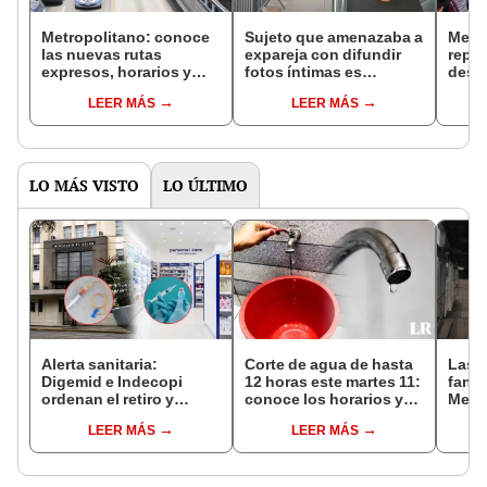
Metropolitano: conoce
Sujeto que amenazaba a
Metro
las nuevas rutas
expareja con difundir
repor
expresos, horarios y
fotos íntimas es
deso
paraderos tras anuncio
capturado en el
en ru
LEER MÁS
LEER MÁS
de ATU
Metropolitano
expr
LO MÁS VISTO
LO ÚLTIMO
Alerta sanitaria:
Corte de agua de hasta
Las 
Digemid e Indecopi
12 horas este martes 11:
fant
ordenan el retiro y
conoce los horarios y
Metr
destrucción de estos
zonas afectadas en
ampli
LEER MÁS
LEER MÁS
productos médicos
Miraflores, SJL, Los
incon
contra el cáncer por
Olivos y más
buse
riesgos a la salud
esta