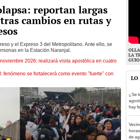
lapsa: reportan largas
 tras cambios en rutas y
esos
so y el Expreso 3 del Metropolitano. Ante ello, se
OLLA
ersonas en la Estación Naranjal.
LA T
GUIO
oviembre 2026: realizará visita apostólica en cuatro
: fenómeno se fortalecerá como evento "fuerte" con
LO
¿Se t
agost
hay fe
desca
Vecin
horas
de ag