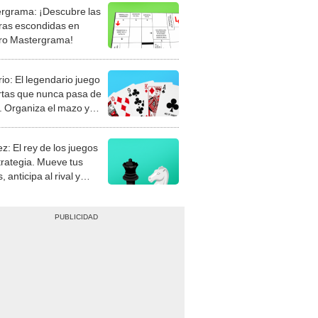
rgrama: ¡Descubre las
ras escondidas en
ro Mastergrama!
rio: El legendario juego
rtas que nunca pasa de
 Organiza el mazo y
stra tu habilidad.
z: El rey de los juegos
trategia. Mueve tus
, anticipa al rival y
gue el jaque mate.