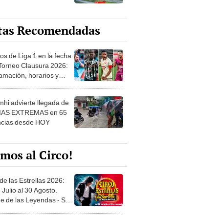
tas Recomendadas
os de Liga 1 en la fecha
 Torneo Clausura 2026:
amación, horarios y
 ver
hi advierte llegada de
IAS EXTREMAS en 65
ncias desde HOY
mos al Circo!
de las Estrellas 2026:
 Julio al 30 Agosto.
e de las Leyendas - San
l