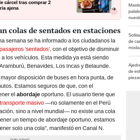
e cárcel tras comprar 2
Maste
ria ajena
palab
nuest
n colas de sentados en estaciones
Solita
na semana se ha informado a los ciudadanos la
de ca
moda.
 pasajeros 'sentados',
con el objetivo de disminuir
demue
 a los vehículos. Esta medida ya está siendo
Ajedre
 Aramburú, Benavides, Los Incas y Belaunde.
de es
er mayor disposición de buses en hora punta, de
piezas
consi
inutos. Estamos seguros de que, con el
ener el
abordaje
oportuno. El usuario tiene que
 transporte masivo
—no solamente en el Perú
ción, sino a nivel mundial— no existe una cola
tener un tiempo de abordaje oportuno, estamos
ener solo una cola", manifestó en Canal N.