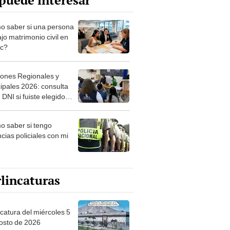
puede interesar
 saber si una persona
jo matrimonio civil en
ec?
iones Regionales y
ipales 2026: consulta
 DNI si fuiste elegido
ro de mesa para este 4
ubre en el link oficial de
 saber si tengo
NPE
cias policiales con mi
lincaturas
ncatura del miércoles 5
osto de 2026