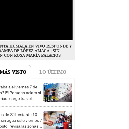
NTA HUMALA EN VIVO RESPONDE Y
RAMPA DE LÓPEZ ALIAGA | SIN
N CON ROSA MARÍA PALACIOS
 MÁS VISTO
LO ÚLTIMO
rabaja el viernes 7 de
o? El Peruano aclara si
1
riado largo tras el
nso del 6 de agosto
os de SJL estarán 10
 sin agua este viernes 7
2
osto: revisa las zonas