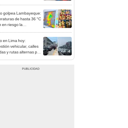
adas, según Sedapal
ño golpea Lambayeque:
raturas de hasta 36 °C
3
 en riesgo la
cción de mango y palta
co en Lima hoy:
stión vehicular, calles
4
das y rutas alternas por
to