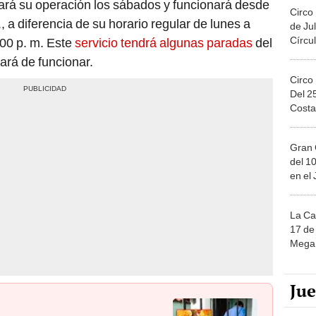
rá su operación los sábados y funcionará desde
Circo
., a diferencia de su horario regular de lunes a
de Jul
Círcul
.00 p. m. Este
servicio tendrá algunas paradas
del
ará de funcionar.
Circo
Del 2
Costa
Gran 
del 10
en el
La Ca
17 de 
Mega 
Ju