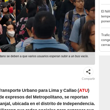
afect
El Ni
tempe
ponen
produ
Trafi
conge
cerra
distri
itano se deben a que varios usuarios esperan subir a un bus vacío.
Compartir
Transporte Urbano para Lima y Callao (
ATU
)
 de expresos del Metropolitano, se reportan
anjal, ubicada en el distrito de Independencia.