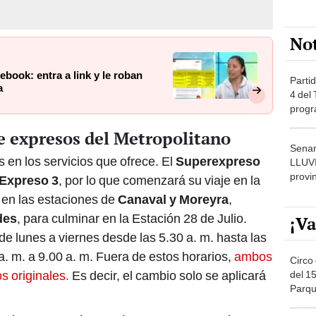
No
book: entra a link y le roban
Partid
a
4 del
progr
dónde
e expresos del Metropolitano
Senam
 en los servicios que ofrece. El
Superexpreso
LLUV
provi
Expreso 3
, por lo que comenzará su viaje en la
 en las estaciones de
Canaval y Moreyra
,
des
, para culminar en la Estación 28 de Julio.
¡Va
a de lunes a viernes desde las 5.30 a. m. hasta las
a. m. a 9.00 a. m. Fuera de estos horarios,
ambos
Circo 
s originales.
Es decir, el cambio solo se aplicará
del 15
Parqu
Migue