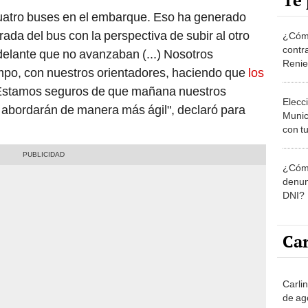
Te 
cuatro buses en el embarque. Eso ha generado
rada del bus con la perspectiva de subir al otro
¿Cómo
contra
elante que no avanzaban (...) Nosotros
Reni
mpo, con nuestros orientadores, haciendo que
los
stamos seguros de que mañana nuestros
Elecc
 abordarán de manera más ágil", declaró para
Munic
con tu
miemb
de oct
¿Cómo
la O
denun
DNI?
Car
Carli
de ag