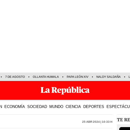
7 DE AGOSTO
OLLANTA HUMALA
PAPA LEÓN XIV
NALDY SALDAÑA
N
ECONOMÍA
SOCIEDAD
MUNDO
CIENCIA
DEPORTES
ESPECTÁCU
TE R
25 Abr 2024 | 10:33 h