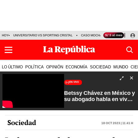
HOY
UNIVERSITARIO VS SPORTING CRISTAL
CASO MOCHASUELDOS
MIGUEL
LO ÚLTIMO
POLÍTICA
OPINIÓN
ECONOMÍA
SOCIEDAD
MUNDO
CIE
EN VIVO
Betssy Chávez en México y
su abogado habla en vivo |
Que No Se Te Olvide con
Carlos Cornejo
Sociedad
18 Oct 2023 | 11:41 h