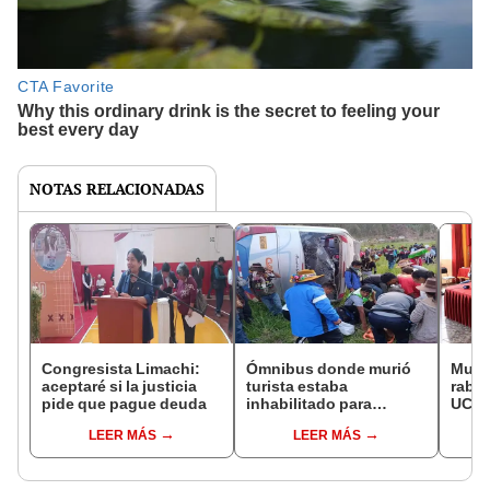
NOTAS RELACIONADAS
Congresista Limachi:
Ómnibus donde murió
Mujer
aceptaré si la justicia
turista estaba
rabia
pide que pague deuda
inhabilitado para
UCI d
circular en Cusco
Areq
LEER MÁS
LEER MÁS