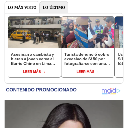
LO MÁS VISTO
LO ÚLTIMO
Asesinan a cambista y
Turista denunció cobro
Usuar
hieren a joven cerca al
excesivo de S/ 50 por
S/14.
Barrio Chino en Lima
fotografiarse con una
fútbo
Cercado: un
alpaca en Cusco y
se ne
LEER MÁS
LEER MÁS
sospechoso detenido
Serenazgo recuperó el
Indec
dinero
empr
19.0