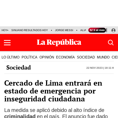
HOY
SINUANO RESULTADOS HOY
JORGE MESSI
ALIANZA LIMA VS SPORT BO
LO ÚLTIMO
POLÍTICA
OPINIÓN
ECONOMÍA
SOCIEDAD
MUNDO
CIE
Sociedad
22 Nov 2023 | 18:11 h
Cercado de Lima entrará en
estado de emergencia por
inseguridad ciudadana
La medida se aplicó debido al alto índice de
criminalidad
en el país. El anuncio fue dado