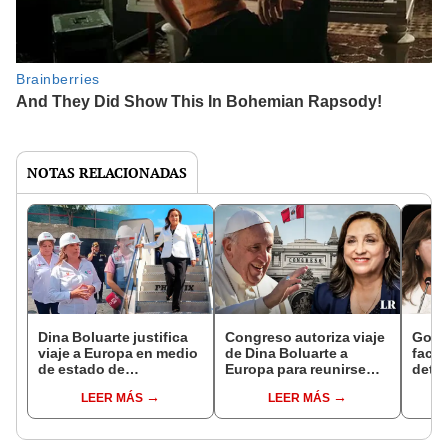
NOTAS RELACIONADAS
Dina Boluarte justifica
Congreso autoriza viaje
Gobi
viaje a Europa en medio
de Dina Boluarte a
facul
de estado de
Europa para reunirse
dete
emergencia en Piura:
con el papa Francisco
por s
LEER MÁS
LEER MÁS
"Es importante"
orden