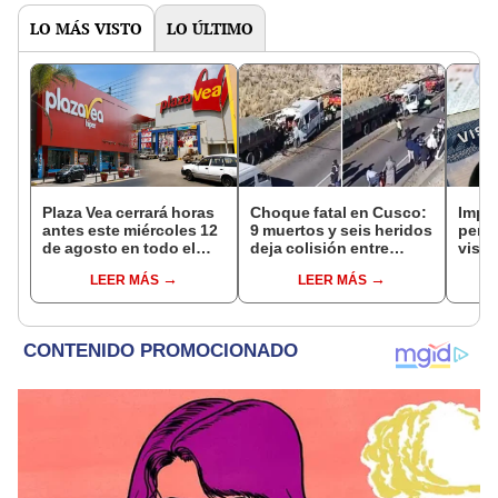
LO MÁS VISTO
LO ÚLTIMO
Plaza Vea cerrará horas
Choque fatal en Cusco:
Impu
antes este miércoles 12
9 muertos y seis heridos
perua
de agosto en todo el
deja colisión entre
visas
Perú: tiendas atenderán
minivan y camión en
empr
LEER MÁS
LEER MÁS
hasta las 7 p.m.
Espinar
pyme
bene