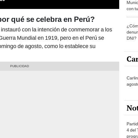
Munic
con tu
miemb
por qué se celebra en Perú?
de oct
¿Cómo
la O
e instauró con la intención de conmemorar a los
denun
 Guerra Mundial en 1919, pero en el Perú se
DNI?
 domingo de agosto, como lo establece su
Car
Carli
agost
No
Partid
4 del
progr