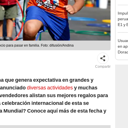
tiend
p.m.
Impul
perua
E1 y 
pymes
benef
Usuar
ocio para pasar en familia. Foto: difusión/Andina
en ap
Dorad
Indec
con m
Compartir
ha que genera expectativa en grandes y
n anunciado
diversas actividades
y muchas
 vendedores alistan sus mejores regalos para
a celebración internacional de esta se
ra Mundial? Conoce aquí más de esta fecha y