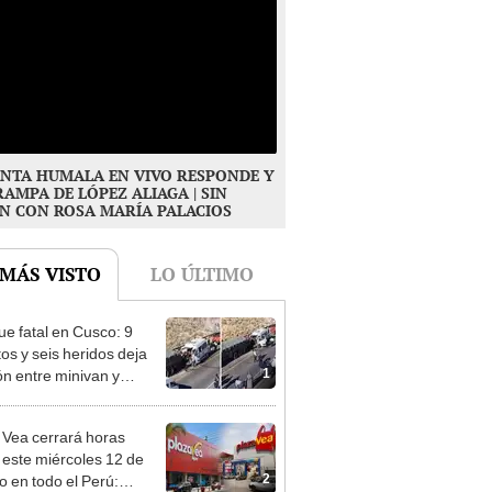
NTA HUMALA EN VIVO RESPONDE Y
RAMPA DE LÓPEZ ALIAGA | SIN
N CON ROSA MARÍA PALACIOS
 MÁS VISTO
LO ÚLTIMO
e fatal en Cusco: 9
os y seis heridos deja
1
ión entre minivan y
n en Espinar
 Vea cerrará horas
 este miércoles 12 de
2
o en todo el Perú: