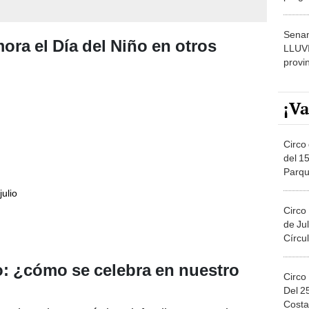
dónde
Senam
a el Día del Niño en otros
LLUV
provi
¡Va
Circo 
del 15
Parqu
Migue
ulio
Circo
de Jul
Círcul
: ¿cómo se celebra en nuestro
Circo
Del 2
Costa