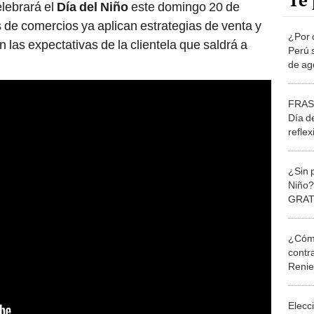
Te 
lebrará el
Día del Niño
este domingo 20 de
s de comercios ya aplican estrategias de venta y
¿Por 
las expectativas de la clientela que saldrá a
Perú 
de ag
FRASE
Día de
refle
20 de
¿Sin p
Niño?
GRATI
fecha
¿Cómo
contra
Reni
Elecc