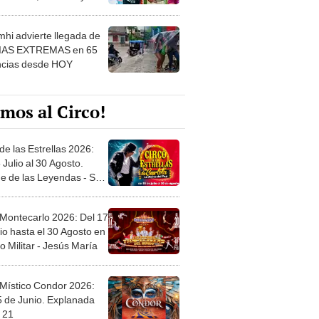
 ver
hi advierte llegada de
IAS EXTREMAS en 65
ncias desde HOY
mos al Circo!
de las Estrellas 2026:
 Julio al 30 Agosto.
e de las Leyendas - San
l
 Montecarlo 2026: Del 17
io hasta el 30 Agosto en
o Militar - Jesús María
 Místico Condor 2026:
5 de Junio. Explanada
 21