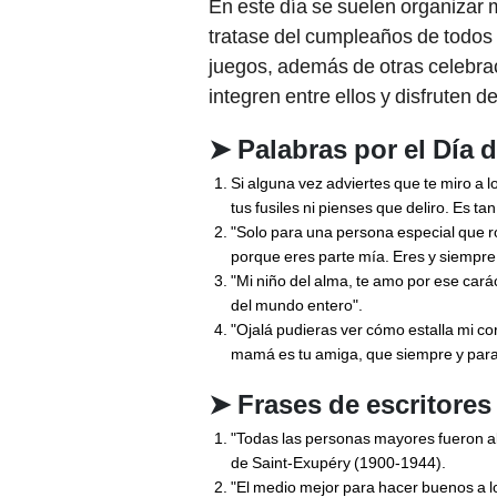
En este día se suelen organizar m
tratase del cumpleaños de todos 
juegos, además de otras celebrac
integren entre ellos y disfruten de
➤
Palabras por el Día 
Si alguna vez adviertes que te miro a 
tus fusiles ni pienses que deliro. Es ta
"Solo para una persona especial que r
porque eres parte mía. Eres y siempre 
"Mi niño del alma, te amo por ese carác
del mundo entero".
"Ojalá pudieras ver cómo estalla mi c
mamá es tu amiga, que siempre y para 
➤
Frases de escritores 
"Todas las personas mayores fueron al 
de Saint-Exupéry (1900-1944).
"El medio mejor para hacer buenos a lo