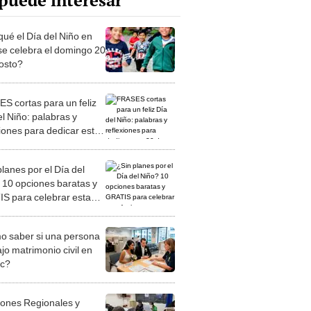
puede interesar
qué el Día del Niño en
se celebra el domingo 20
osto?
S cortas para un feliz
l Niño: palabras y
xiones para dedicar este
 agosto
lanes por el Día del
 10 opciones baratas y
S para celebrar esta
 saber si una persona
jo matrimonio civil en
ec?
iones Regionales y