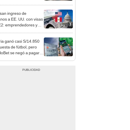
as atenderán hasta las 7
san ingreso de
nos a EE. UU. con visas
3
E2: emprendedores y
 serían los más
iciados
ia ganó casi S/14.850
uesta de fútbol, pero
4
oBet se negó a pagar:
opi multó a la empresa
ás de S/ 19.000