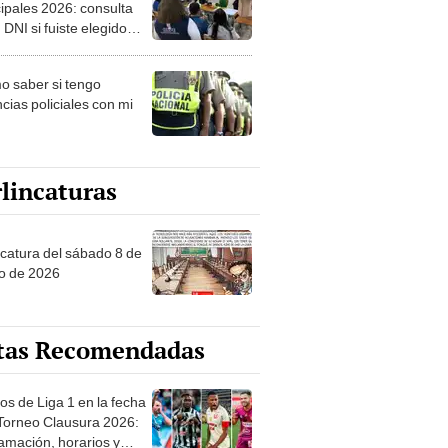
ipales 2026: consulta
 DNI si fuiste elegido
ro de mesa para este 4
ubre en el link oficial de
 saber si tengo
NPE
cias policiales con mi
lincaturas
ncatura del sábado 8 de
o de 2026
tas Recomendadas
os de Liga 1 en la fecha
 Torneo Clausura 2026:
amación, horarios y