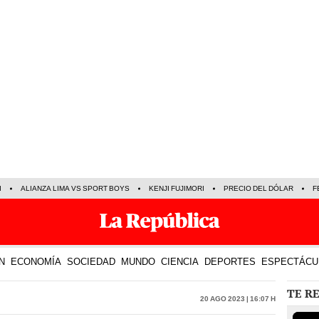
I
ALIANZA LIMA VS SPORT BOYS
KENJI FUJIMORI
PRECIO DEL DÓLAR
F
N
ECONOMÍA
SOCIEDAD
MUNDO
CIENCIA
DEPORTES
ESPECTÁCU
TE R
20 Ago 2023 | 16:07 h