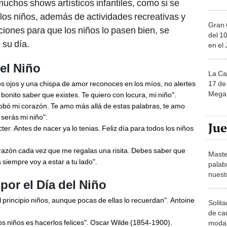
uchos shows artísticos infantiles, como si se
los niños, además de actividades recreativas y
Gran 
iones para que los niños lo pasen bien, se
del 10
 su día.
en el
del Niño
La Ca
17 de 
los ojos y una chispa de amor reconoces en los míos, no alertes
Mega 
n bonito saber que existes. Te quiero con locura, mi niño".
obó mi corazón. Te amo más allá de estas palabras, te amo
serás mi niño".
Ju
ter. Antes de nacer ya lo tenias. Feliz día para todos los niños
orazón cada vez que me regalas una risita. Debes saber que
Maste
siempre voy a estar a tu lado".
palab
nuest
por el Día del Niño
principio niños, aunque pocas de ellas lo recuerdan". Antoine
Solita
de ca
s niños es hacerlos felices". Oscar Wilde (1854-1900).
moda.