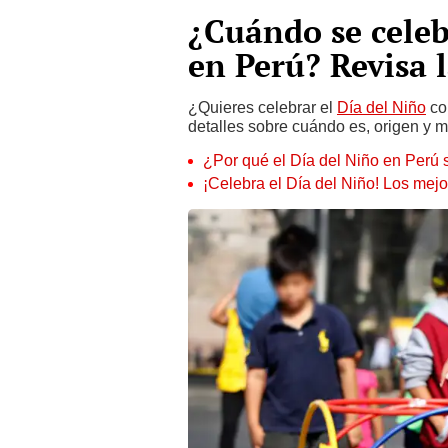
¿Cuándo se celeb
en Perú? Revisa l
¿Quieres celebrar el
Día del Niño
co
detalles sobre cuándo es, origen y m
¿Por qué el Día del Niño en Perú 
¡Celebra el Día del Niño! Los mejo