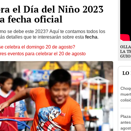
ra el Día del Niño 2023
a fecha oficial
mo se debe este 2023? Aquí te contamos todos los
ás detalles que te interesarán sobre esta
fecha
.
OLLA
se celebra el domingo 20 de agosto?
LA T
res eventos para celebrar el 20 de agosto
GUIO
LO
Choqu
muert
colis
camió
Plaza
antes
agost