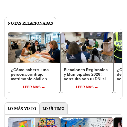
NOTAS RELACIONADAS
¿Cómo saber si una
Elecciones Regionales
¿Cóm
persona contrajo
y Municipales 2026:
denun
matrimonio civil en
consulta con tu DNI si
con 
Reniec?
fuiste elegido miembro
LEER MÁS
LEER MÁS
de mesa para este 4 de
octubre en el link oficial
de la ONPE
LO MÁS VISTO
LO ÚLTIMO