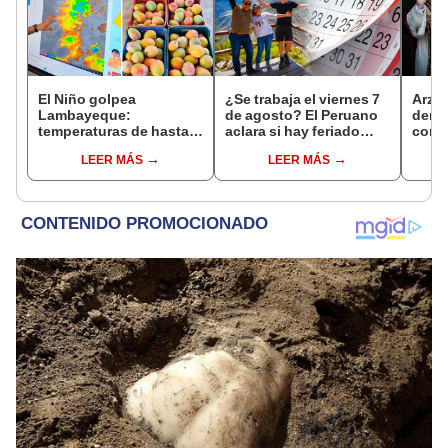
El Niño golpea
¿Se trabaja el viernes 7
Arzo
Lambayeque:
de agosto? El Peruano
derog
temperaturas de hasta
aclara si hay feriado
como 
36 °C ponen en riesgo la
largo tras el descanso
ante 
LEER MÁS
LEER MÁS
producción de mango y
del 6 de agosto
León
palta