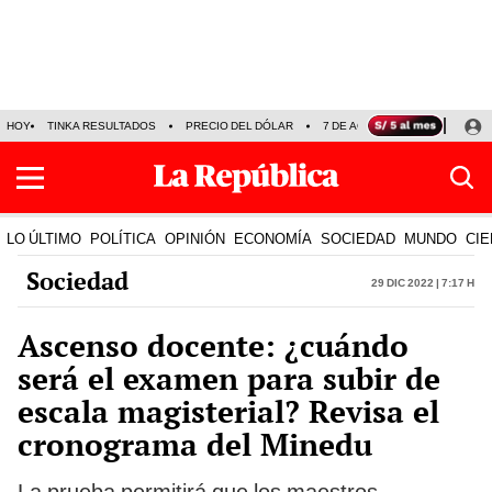
HOY
TINKA RESULTADOS
PRECIO DEL DÓLAR
7 DE AGOSTO
OLLANTA H
LO ÚLTIMO
POLÍTICA
OPINIÓN
ECONOMÍA
SOCIEDAD
MUNDO
CIE
Sociedad
29 Dic 2022 | 7:17 h
Ascenso docente: ¿cuándo
será el examen para subir de
escala magisterial? Revisa el
cronograma del Minedu