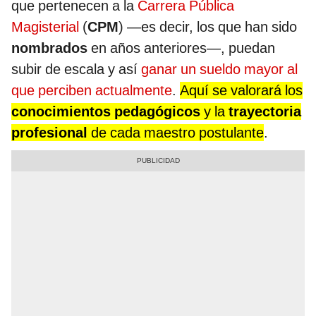
que pertenecen a la
Carrera Pública
Magisterial
(
CPM
) —es decir, los que han sido
nombrados
en años anteriores—, puedan
subir de escala y así
ganar un sueldo mayor al
que perciben actualmente
.
Aquí se valorará los
conocimientos pedagógicos
y la
trayectoria
profesional
de cada maestro postulante
.