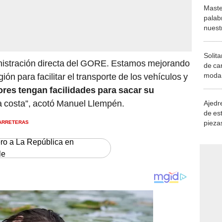
Maste
palab
nuest
Solita
inistración directa del GORE. Estamos mejorando
de ca
moda.
gión para facilitar el transporte de los vehículos y
demue
ores tengan facilidades para sacar su
a costa”, acotó Manuel Llempén.
Ajedre
de es
ARRETERAS
piezas
consi
ero a La República en
le