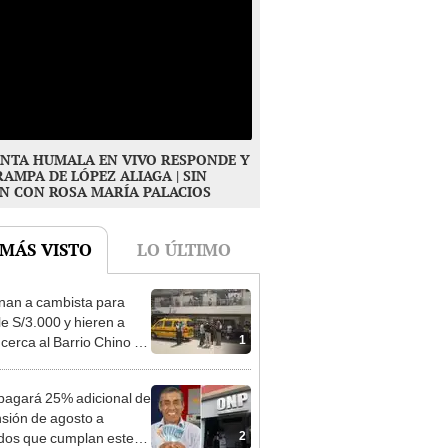
NTA HUMALA EN VIVO RESPONDE Y
RAMPA DE LÓPEZ ALIAGA | SIN
N CON ROSA MARÍA PALACIOS
 MÁS VISTO
LO ÚLTIMO
nan a cambista para
le S/3.000 y hieren a
1
 cerca al Barrio Chino en
 Cercado
agará 25% adicional de
nsión de agosto a
2
ados que cumplan este