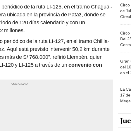
Circo
periódico de la ruta LI-125, en el tramo Chagual-
de Jul
tera ubicada en la provincia de Pataz, donde se
Círcul
riodo de 120 días calendario y con un
2 millones.
Circo
Del 2
 periódico de la ruta LI-127, en el tramo Chillia-
Costa
taz. Aquí está previsto intervenir 50,2 km durante
es más de S/ 768.000”, refirió Llempén, quien
Gran 
LI-120 y LI-125 a través de un
convenio con
del 10
en el
La Ca
17 de 
Mega 
Ju