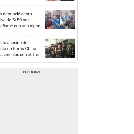
sito: ¿cómo saber si soy
iciario?
ta denunció cobro
ivo de S/ 50 por
3
rafiarse con una alpaca
sco y Serenazgo
eró el dinero
nto asesino de
sta en Barrio Chino
4
ía vínculos con el Tren
agua: PNP revela
aje