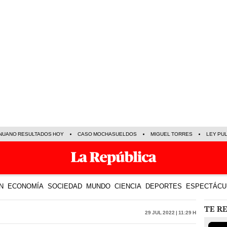
NUANO RESULTADOS HOY
CASO MOCHASUELDOS
MIGUEL TORRES
LEY PU
N
ECONOMÍA
SOCIEDAD
MUNDO
CIENCIA
DEPORTES
ESPECTÁCU
TE R
29 Jul 2022 | 11:29 h