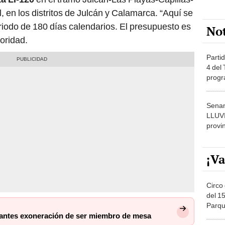
 en los distritos de Julcán y Calamarca. “Aquí se
riodo de 180 días calendarios. El presupuesto es
No
toridad.
Partid
4 del
progr
dónde
Senam
LLUV
provi
¡Va
Circo 
del 15
Parqu
Migue
stantes exoneración de ser miembro de mesa