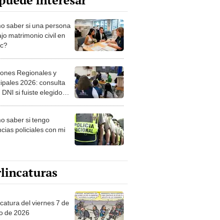
puede interesar
 saber si una persona
jo matrimonio civil en
ec?
iones Regionales y
ipales 2026: consulta
 DNI si fuiste elegido
ro de mesa para este 4
ubre en el link oficial de
 saber si tengo
NPE
cias policiales con mi
lincaturas
catura del viernes 7 de
o de 2026