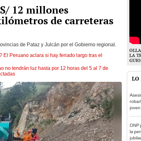
 S/ 12 millones
kilómetros de carreteras
ovincias de Pataz y Julcán por el Gobierno regional.
OLLA
 El Peruano aclara si hay feriado largo tras el
LA T
GUIO
ao no tendrán luz hasta por 12 horas del 5 al 7 de
ectadas
LO
Asesi
robar
joven
Lima
ONP p
la pe
jubil