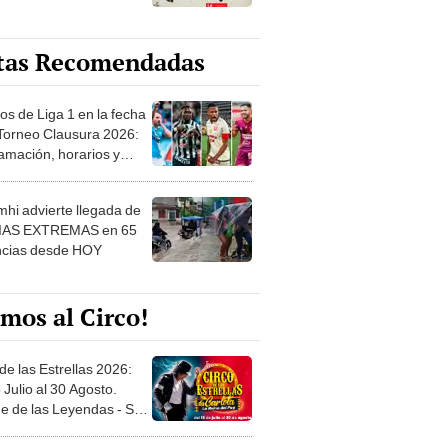
tas Recomendadas
os de Liga 1 en la fecha
 Torneo Clausura 2026:
amación, horarios y
 ver
hi advierte llegada de
IAS EXTREMAS en 65
ncias desde HOY
mos al Circo!
de las Estrellas 2026:
 Julio al 30 Agosto.
e de las Leyendas - San
l