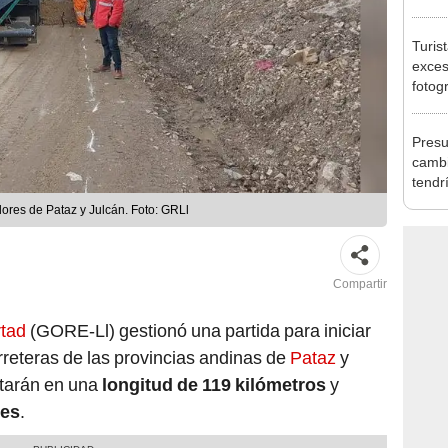
requi
benef
Turis
exces
fotog
en Cu
recup
Presu
cambi
tendr
de Ar
dores de Pataz y Julcán. Foto: GRLl
marc
Compartir
rtad
(GORE-Ll) gestionó una partida para iniciar
reteras de las provincias andinas de
Pataz
y
utarán en una
longitud de 119 kilómetros
y
res
.