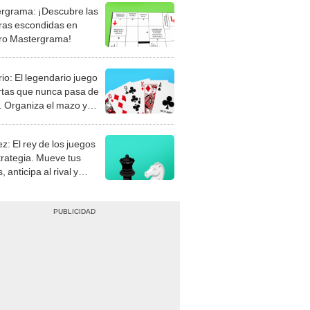
rgrama: ¡Descubre las
ras escondidas en
ro Mastergrama!
rio: El legendario juego
rtas que nunca pasa de
 Organiza el mazo y
stra tu habilidad.
z: El rey de los juegos
trategia. Mueve tus
, anticipa al rival y
gue el jaque mate.