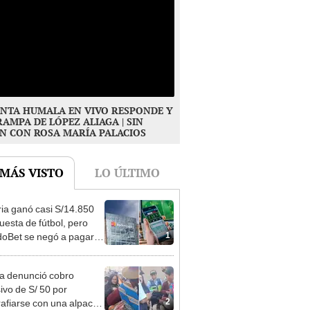
NTA HUMALA EN VIVO RESPONDE Y
RAMPA DE LÓPEZ ALIAGA | SIN
N CON ROSA MARÍA PALACIOS
 MÁS VISTO
LO ÚLTIMO
ia ganó casi S/14.850
uesta de fútbol, pero
1
oBet se negó a pagar:
opi multó a la empresa
ás de S/ 19.000
ta denunció cobro
ivo de S/ 50 por
2
rafiarse con una alpaca