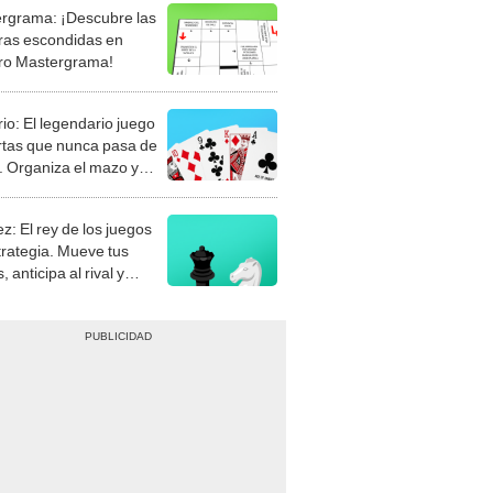
rgrama: ¡Descubre las
ras escondidas en
ro Mastergrama!
rio: El legendario juego
rtas que nunca pasa de
 Organiza el mazo y
stra tu habilidad.
z: El rey de los juegos
trategia. Mueve tus
, anticipa al rival y
gue el jaque mate.