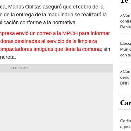
Te 
ca, Marlos Oblitas aseguró que el cobro de la
 de la entrega de la maquinaria se realizará la
¿Cómo
contra
plicación conforme a la normativa.
Reni
mpresa envió un correo a la MPCH para informar
doras destinadas al servicio de la limpieza
Elecc
 compactadoras antiguas que tiene la comuna
; sin
Munic
con tu
ncreta.
miemb
de oct
¿Cómo
la O
denun
DNI?
Car
Carli
agost