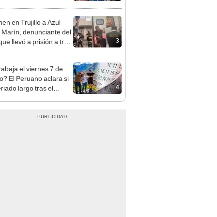
sco y Serenazgo
eró el dinero
en en Trujillo a Azul
 Marín, denunciante del
3
ue llevó a prisión a tres
as
rabaja el viernes 7 de
o? El Peruano aclara si
4
riado largo tras el
nso del 6 de agosto