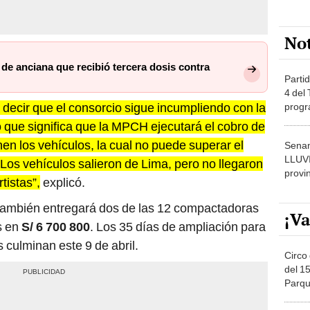
No
de anciana que recibió tercera dosis contra
Partid
4 del
 decir que el consorcio sigue incumpliendo con la
progr
dónde
 que significa que la MPCH ejecutará el cobro de
en los vehículos, la cual no puede superar el
Senam
LLUV
 Los vehículos salieron de Lima, pero no llegaron
provi
tistas”,
explicó.
también entregará dos de las 12 compactadoras
¡Va
s en
S/ 6 700 800
. Los 35 días de ampliación para
 culminan este 9 de abril.
Circo 
del 15
Parqu
Migue