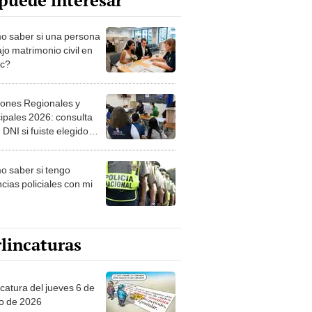
puede interesar
 saber si una persona
jo matrimonio civil en
ec?
iones Regionales y
ipales 2026: consulta
 DNI si fuiste elegido
ro de mesa para este 4
ubre en el link oficial de
 saber si tengo
NPE
cias policiales con mi
lincaturas
ncatura del jueves 6 de
o de 2026