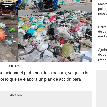
Maste
palab
nuest
Solita
de ca
moda.
demue
Ajedre
de es
piezas
consi
Chiclayo.
olucionar el problema de la basura, ya que a la
por lo que se elabora un plan de acción para