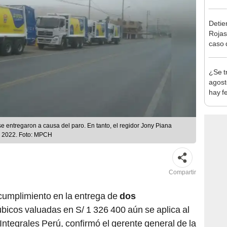
en Cu
recup
Detien
Rojas
caso q
policí
¿Se t
agost
hay fe
desca
entregaron a causa del paro. En tanto, el regidor Jony Piana
de 2022. Foto: MPCH
Compartir
ncumplimiento en la entrega de
dos
bicos valuadas en S/ 1 326 400 aún se aplica al
ntegrales Perú, confirmó el gerente general de la