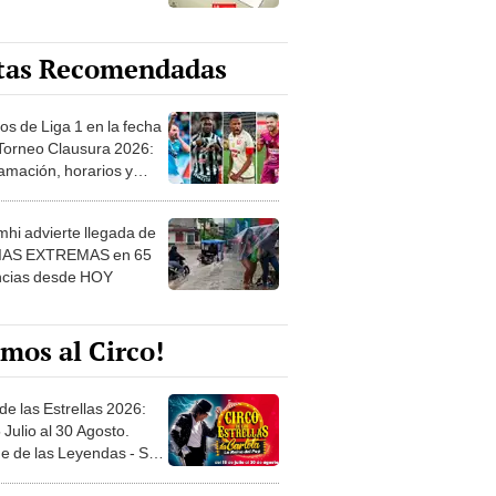
tas Recomendadas
os de Liga 1 en la fecha
 Torneo Clausura 2026:
amación, horarios y
 ver
hi advierte llegada de
IAS EXTREMAS en 65
ncias desde HOY
mos al Circo!
de las Estrellas 2026:
 Julio al 30 Agosto.
e de las Leyendas - San
l