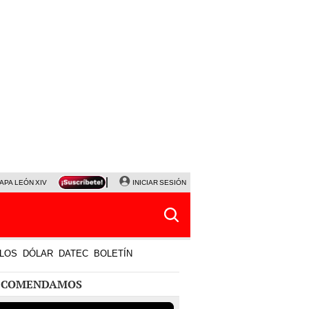
APA LEÓN XIV
NALDY SALDAÑA
INICIAR SESIÓN
LA BELLA LUZ
MAGALY MEDINA
HORÓS
LOS
DÓLAR
DATEC
BOLETÍN
ECOMENDAMOS