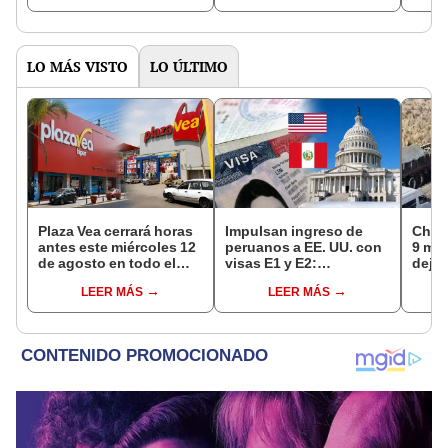
octubre en el link oficial
de la ONPE
LO MÁS VISTO
LO ÚLTIMO
Plaza Vea cerrará horas
Impulsan ingreso de
Choq
antes este miércoles 12
peruanos a EE. UU. con
9 mue
de agosto en todo el
visas E1 y E2:
deja 
Perú: tiendas atenderán
emprendedores y
mini
LEER MÁS
LEER MÁS
hasta las 7 p.m.
pymes serían los más
Espi
beneficiados