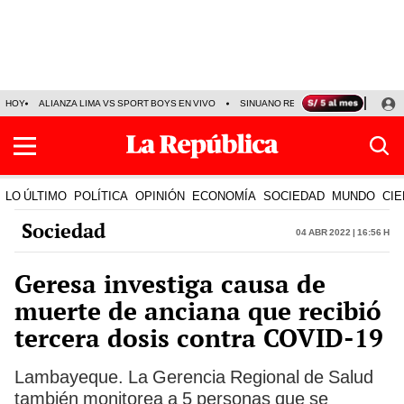
HOY
ALIANZA LIMA VS SPORT BOYS EN VIVO
SINUANO RESULTADOS HOY
JO
LO ÚLTIMO
POLÍTICA
OPINIÓN
ECONOMÍA
SOCIEDAD
MUNDO
CIE
Sociedad
04 Abr 2022 | 16:56 h
Geresa investiga causa de
muerte de anciana que recibió
tercera dosis contra COVID-19
Lambayeque. La Gerencia Regional de Salud
también monitorea a 5 personas que se