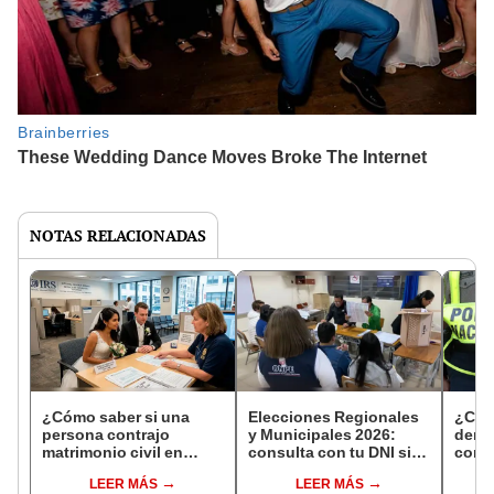
NOTAS RELACIONADAS
¿Cómo saber si una
Elecciones Regionales
¿Cóm
persona contrajo
y Municipales 2026:
denun
matrimonio civil en
consulta con tu DNI si
con 
Reniec?
fuiste elegido miembro
LEER MÁS
LEER MÁS
de mesa para este 4 de