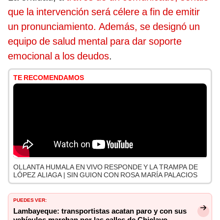
que la intervención será célere a fin de emitir
un pronunciamiento. Además, se designó un
equipo de salud mental para dar soporte
emocional a los deudos
.
TE RECOMENDAMOS
OLLANTA HUMALA EN VIVO RESPONDE Y LA TRAMPA DE
LÓPEZ ALIAGA | SIN GUION CON ROSA MARÍA PALACIOS
PUEDES VER:
Lambayeque: transportistas acatan paro y con sus