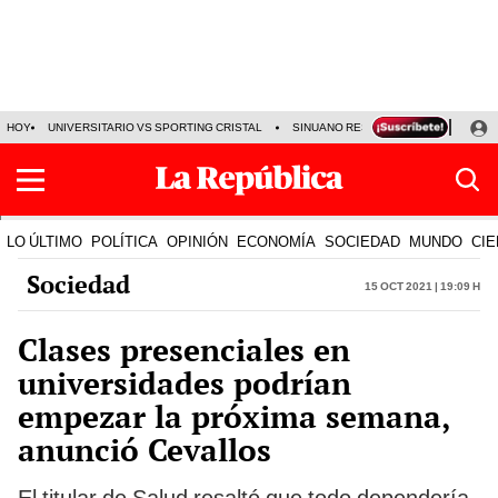
HOY
UNIVERSITARIO VS SPORTING CRISTAL
SINUANO RESULTADOS HOY
CA
LO ÚLTIMO
POLÍTICA
OPINIÓN
ECONOMÍA
SOCIEDAD
MUNDO
CIE
Sociedad
15 Oct 2021 | 19:09 h
Clases presenciales en
universidades podrían
empezar la próxima semana,
anunció Cevallos