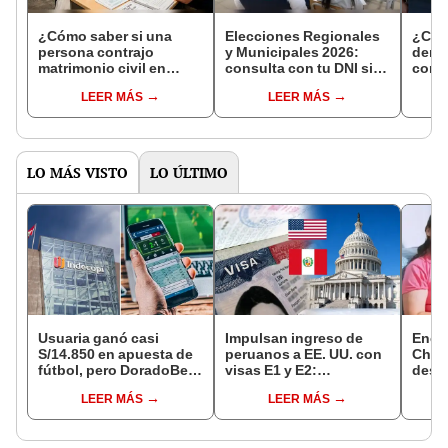
¿Cómo saber si una
Elecciones Regionales
¿Cóm
persona contrajo
y Municipales 2026:
denun
matrimonio civil en
consulta con tu DNI si
con 
Reniec?
fuiste elegido miembro
LEER MÁS
LEER MÁS
de mesa para este 4 de
octubre en el link oficial
de la ONPE
LO MÁS VISTO
LO ÚLTIMO
Usuaria ganó casi
Impulsan ingreso de
Encu
S/14.850 en apuesta de
peruanos a EE. UU. con
Chorr
fútbol, pero DoradoBet
visas E1 y E2:
desap
se negó a pagar:
emprendedores y
tras 
LEER MÁS
LEER MÁS
Indecopi multó a la
pymes serían los más
sujet
empresa con más de S/
beneficiados
Robl
19.000
impl