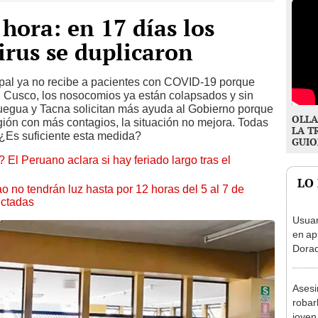
 hora: en 17 días los
irus se duplicaron
cipal ya no recibe a pacientes con COVID-19 porque
n Cusco, los nosocomios ya están colapsados y sin
uegua y Tacna solicitan más ayuda al Gobierno porque
OLLA
gión con más contagios, la situación no mejora. Todas
LA T
 ¿Es suficiente esta medida?
GUIO
 El Peruano aclara si hay feriado largo tras el
LO
ao no tendrán luz hasta por 12 horas del 5 al 7 de
ectadas
Usuar
en ap
Dorad
Indec
con m
Asesi
robar
joven