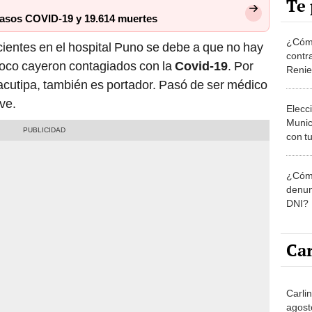
Te 
 casos COVID-19 y 19.614 muertes
¿Cómo
cientes en el hospital Puno se debe a que no hay
contra
oco cayeron contagiados con la
Covid-19
. Por
Reni
llacutipa, también es portador. Pasó de ser médico
ve.
Elecc
Munic
con tu
miemb
de oct
¿Cómo
la O
denun
DNI?
Car
Carlin
agost