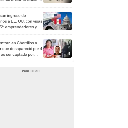
 Cercado
san ingreso de
nos a EE. UU. con visas
3
E2: emprendedores y
 serían los más
iciados
ntran en Chorrillos a
 que desapareció por 4
4
tras ser captada por
o que conoció en Roblox:
usca al implicado