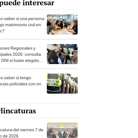
puede interesar
 saber si una persona
jo matrimonio civil en
ec?
iones Regionales y
ipales 2026: consulta
 DNI si fuiste elegido
ro de mesa para este 4
ubre en el link oficial de
 saber si tengo
NPE
cias policiales con mi
lincaturas
catura del viernes 7 de
o de 2026