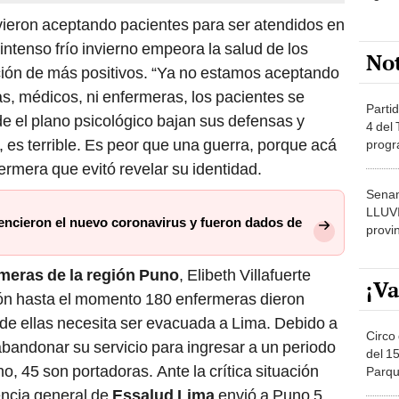
ieron aceptando pacientes para ser atendidos en
 intenso frío invierno empeora la salud de los
No
ción de más positivos. “Ya no estamos aceptando
s, médicos, ni enfermeras, los pacientes se
Partid
e el plano psicológico bajan sus defensas y
4 del
 es terrible. Es peor que una guerra, porque acá
progr
dónde
ermera que evitó revelar su identidad.
Senam
LLUV
encieron el nuevo coronavirus y fueron dados de
provi
meras de la región Puno
, Elibeth Villafuerte
¡Va
gión hasta el momento 180 enfermeras dieron
 de ellas necesita ser evacuada a Lima. Debido a
Circo 
 abandonar su servicio para ingresar a un periodo
del 15
o, 45 son portadoras. Ante la crítica situación
Parqu
Migue
encia general de
Essalud Lima
envió a Puno 5