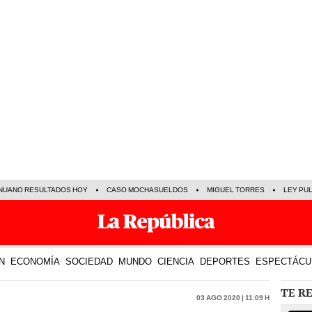
NUANO RESULTADOS HOY
CASO MOCHASUELDOS
MIGUEL TORRES
LEY PU
N
ECONOMÍA
SOCIEDAD
MUNDO
CIENCIA
DEPORTES
ESPECTÁCU
TE R
03 Ago 2020 | 11:09 h