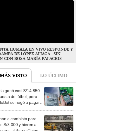
NTA HUMALA EN VIVO RESPONDE Y
RAMPA DE LÓPEZ ALIAGA | SIN
N CON ROSA MARÍA PALACIOS
 MÁS VISTO
LO ÚLTIMO
ia ganó casi S/14.850
uesta de fútbol, pero
1
oBet se negó a pagar:
opi multó a la empresa
ás de S/ 19.000
nan a cambista para
le S/3.000 y hieren a
2
 cerca al Barrio Chino en