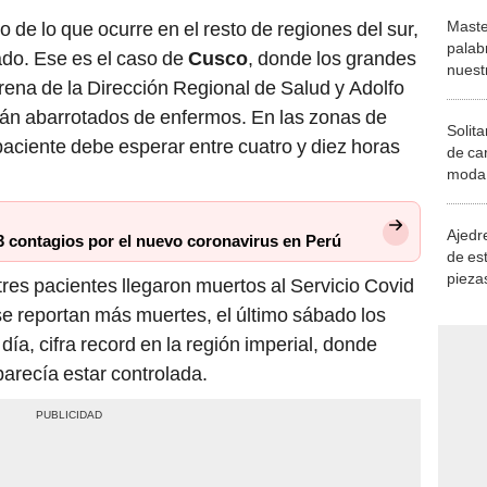
Maste
jo de lo que ocurre en el resto de regiones del sur,
palab
ado. Ese es el caso de
Cusco
, donde los grandes
nuest
rena de la Dirección Regional de Salud y Adolfo
án abarrotados de enfermos. En las zonas de
Solita
aciente debe esperar entre cuatro y diez horas
de ca
moda.
demue
Ajedre
3 contagios por el nuevo coronavirus en Perú
de es
piezas
res pacientes llegaron muertos al Servicio Covid
consi
se reportan más muertes, el último sábado los
día, cifra record en la región imperial, donde
arecía estar controlada.