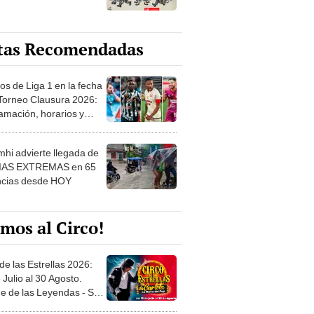
tas Recomendadas
os de Liga 1 en la fecha
 Torneo Clausura 2026:
amación, horarios y
 ver
hi advierte llegada de
IAS EXTREMAS en 65
ncias desde HOY
mos al Circo!
de las Estrellas 2026:
 Julio al 30 Agosto.
e de las Leyendas - San
l