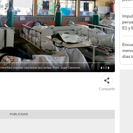
Lima
Impul
perua
E1 y 
pymes
benef
Encue
menor
días 
sujet
PNP b
ntes han copado casi todas las camas. Foto: Juan Cisneros.
1
/
2
Compartir