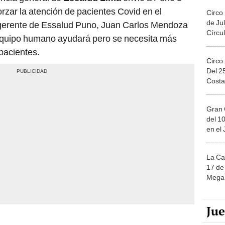
rzar la atención de pacientes Covid en el
Circo
de Jul
 gerente de Essalud Puno, Juan Carlos Mendoza
Círcul
equipo humano ayudará pero se necesita más
pacientes.
Circo
Del 2
Costa
Gran 
del 10
en el
La Ca
17 de 
Mega 
Ju