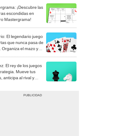
rgrama: ¡Descubre las
ras escondidas en
ro Mastergrama!
rio: El legendario juego
rtas que nunca pasa de
 Organiza el mazo y
stra tu habilidad.
z: El rey de los juegos
trategia. Mueve tus
, anticipa al rival y
gue el jaque mate.