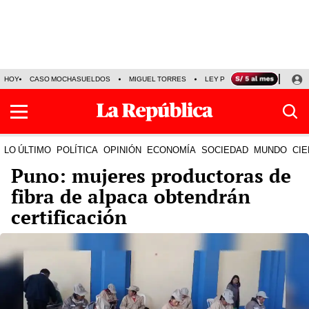
HOY
CASO MOCHASUELDOS
MIGUEL TORRES
LEY PULPÍN
PRECIO DEL
LO ÚLTIMO
POLÍTICA
OPINIÓN
ECONOMÍA
SOCIEDAD
MUNDO
CIE
Puno: mujeres productoras de
fibra de alpaca obtendrán
certificación