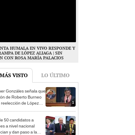
NTA HUMALA EN VIVO RESPONDE Y
RAMPA DE LÓPEZ ALIAGA | SIN
N CON ROSA MARÍA PALACIOS
 MÁS VISTO
LO ÚLTIMO
er Gonzáles señala que
ión de Roberto Burneo
1
 reelección de López
a no representan al JNE
e 50 candidatos a
des a nivel nacional
2
cian y dan paso a la