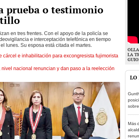
la prueba o testimonio
tillo
izan en tres frentes. Con el apoyo de la policía se
deovigilancia e interceptación telefónica en tiempo
á el lunes. Su esposa está citada el martes.
OLLA
LA T
 cárcel e inhabilitación para excongresista fujimorista
GUIO
 nivel nacional renuncian y dan paso a la reelección
LO
Gunth
posic
sobre
Aliag
Más d
alcal
renun