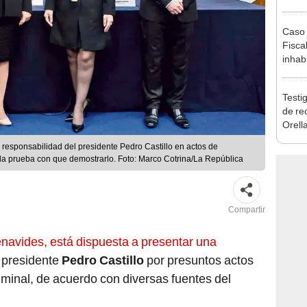
reele
Caso 
Fiscal
inhabi
excon
María
Testig
de re
Orell
 responsabilidad del presidente Pedro Castillo en actos de
r la prueba con que demostrarlo. Foto: Marco Cotrina/La República
Compartir
Benavides, está dispuesta a presentar una
 presidente
Pedro Castillo
por presuntos actos
iminal, de acuerdo con diversas fuentes del