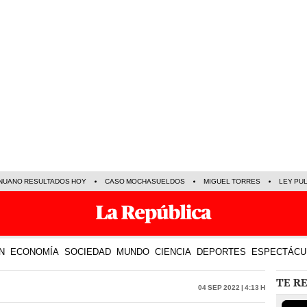
NUANO RESULTADOS HOY
CASO MOCHASUELDOS
MIGUEL TORRES
LEY PU
N
ECONOMÍA
SOCIEDAD
MUNDO
CIENCIA
DEPORTES
ESPECTÁCU
TE R
04 Sep 2022 | 4:13 h