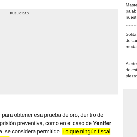
Maste
palab
nuest
Solita
de ca
moda.
demue
Ajedre
de es
piezas
consi
es para obtener esa prueba de oro, dentro del
 prisión preventiva, como en el caso de
Yenifer
a, se considera permitido.
Lo que ningún fiscal