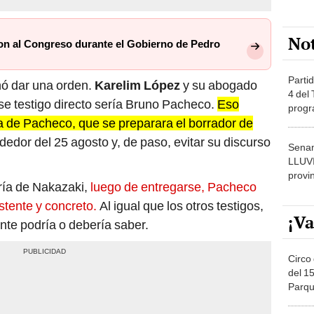
No
ron al Congreso durante el Gobierno de Pedro
Partid
chó dar una orden.
Karelim López
y su abogado
4 del
e testigo directo sería Bruno Pacheco.
Eso
progr
a de Pacheco, que se preparara el borrador de
dónde
dedor del 25 agosto y, de paso, evitar su discurso
Senam
LLUV
provi
ría de Nakazaki,
luego de entregarse, Pacheco
tente y concreto.
Al igual que los otros testigos,
¡Va
nte podría o debería saber.
Circo 
del 15
Parqu
Migue