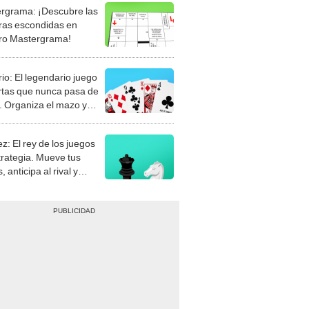
rgrama: ¡Descubre las
ras escondidas en
ro Mastergrama!
rio: El legendario juego
rtas que nunca pasa de
 Organiza el mazo y
stra tu habilidad.
z: El rey de los juegos
trategia. Mueve tus
, anticipa al rival y
gue el jaque mate.