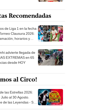
tas Recomendadas
os de Liga 1 en la fecha
 Torneo Clausura 2026:
amación, horarios y
 ver
hi advierte llegada de
IAS EXTREMAS en 65
ncias desde HOY
mos al Circo!
de las Estrellas 2026:
 Julio al 30 Agosto.
e de las Leyendas - San
l