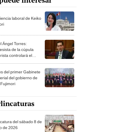
puede interesar
iencia laboral de Keiko
ori
l Ángel Torres:
esista de la cúpula
rista controlará el
r año del Senado
les del primer Gabinete
erial del gobierno de
 Fujimori
lincaturas
ncatura del sábado 8 de
o de 2026