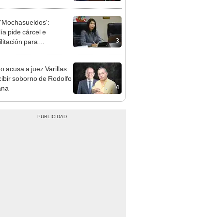
cción encubierta
'Mochasueldos':
ía pide cárcel e
3
litación para
gresista fujimorista
 Cordero Jon Tay
o acusa a juez Varillas
cibir soborno de Rodolfo
4
ana