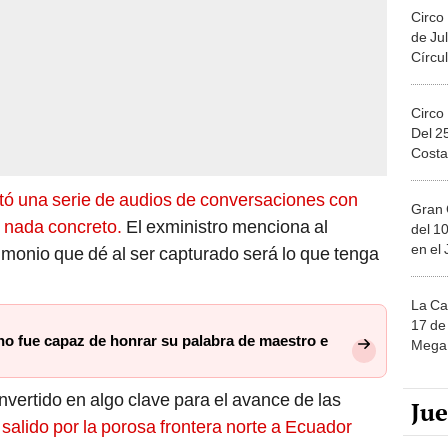
Circo
de Jul
Círcul
Circo
Del 2
Costa
ntó una serie de audios de conversaciones con
Gran 
y nada concreto.
El exministro menciona al
del 10
en el
timonio que dé al ser capturado será lo que tenga
La Ca
17 de 
no fue capaz de honrar su palabra de maestro e
Mega 
nvertido en algo clave para el avance de las
Ju
alido por la porosa frontera norte a Ecuador