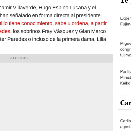
Te 
amir Villaverde, Hugo Espino Lucana y el
an señalado en forma directa al presidente.
Exper
illo tiene conocimiento, sabe u ordena, a partir
Fujim
redes,
los sobrinos Fray Vásquez y Gian Marco
ter Paredes o incluso de la primera dama, Lilia
Migue
congr
fujimo
prime
Perfi
Minist
Keiko
Car
Carli
agost