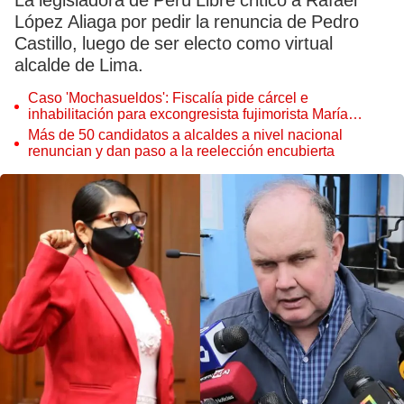
La legisladora de Perú Libre criticó a Rafael
López Aliaga por pedir la renuncia de Pedro
Castillo, luego de ser electo como virtual
alcalde de Lima.
Caso 'Mochasueldos': Fiscalía pide cárcel e
inhabilitación para excongresista fujimorista María
Cordero Jon Tay
Más de 50 candidatos a alcaldes a nivel nacional
renuncian y dan paso a la reelección encubierta