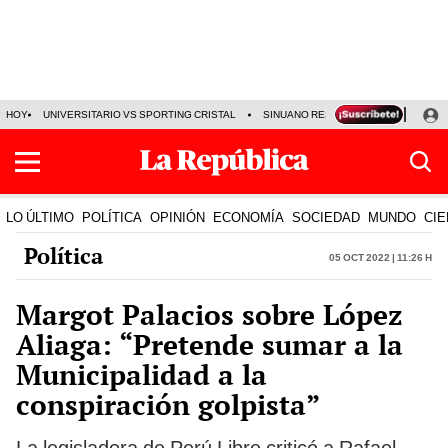
HOY
UNIVERSITARIO VS SPORTING CRISTAL
SINUANO RESULTADOS HOY
CA
LO ÚLTIMO
POLÍTICA
OPINIÓN
ECONOMÍA
SOCIEDAD
MUNDO
CIE
Política
05 Oct 2022 | 11:26 h
Margot Palacios sobre López
Aliaga: “Pretende sumar a la
Municipalidad a la
conspiración golpista”