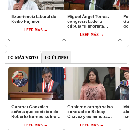
Experiencia laboral de
Miguel Ángel Torres:
Perfi
Keiko Fujimori
congresista de la
Gabin
cúpula fujimorista
gobi
LEER MÁS
controlará el primer año
Fujim
LEER MÁS
del Senado
LO MÁS VISTO
LO ÚLTIMO
Gunther Gonzáles
Gobierno otorgó salvo
Más d
señala que posición de
conducto a Betssy
alcal
Roberto Burneo sobre
Chávez y exministra
nacio
reelección de López
viajó a México en la
dan p
LEER MÁS
LEER MÁS
Aliaga no representan al
madrugada
encu
JNE