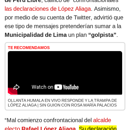
de Perú Libre
, calificó de “confrontacionales”
las declaraciones de López Aliaga
. Asimismo,
por medio de su cuenta de Twitter, advirtió que
ese tipo de mensajes pretenderían sumar a la
Municipalidad de Lima
un plan
“golpista”
.
TE RECOMENDAMOS
OLLANTA HUMALA EN VIVO RESPONDE Y LA TRAMPA DE
LÓPEZ ALIAGA | SIN GUION CON ROSA MARÍA PALACIOS
“Mal comienzo confrontacional del
alcalde
electo
Rafael López Aliaga
.
Su declaración