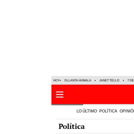
HOY
OLLANTA HUMALA
JANET TELLO
7 D
LO ÚLTIMO
POLÍTICA
OPINIÓ
Política