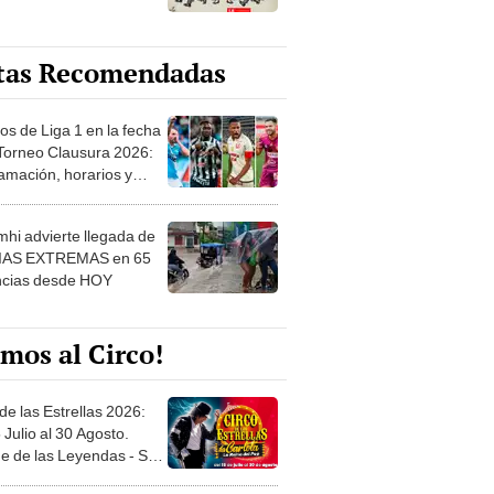
tas Recomendadas
os de Liga 1 en la fecha
 Torneo Clausura 2026:
amación, horarios y
 ver
hi advierte llegada de
IAS EXTREMAS en 65
ncias desde HOY
mos al Circo!
de las Estrellas 2026:
 Julio al 30 Agosto.
e de las Leyendas - San
l