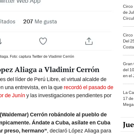
Circo
de Jul
Círcul
Circo
Del 2
Costa
iaga. Foto: captura Twitter de Vladimir Cerrón
Gran 
ópez Aliaga a Vladimir Cerrón
del 10
en el
 del líder de Perú Libre, el virtual alcalde de
n una entrevista, en la que
recordó el pasado de
La Ca
or de Junín
y las investigaciones pendientes por
17 de 
Mega 
 (Waldemar) Cerrón robándole al pueblo de
ímpicamente. Ándate a Cuba, asílate en Cuba
Ju
ar preso, hermano”
, declaró López Aliaga para