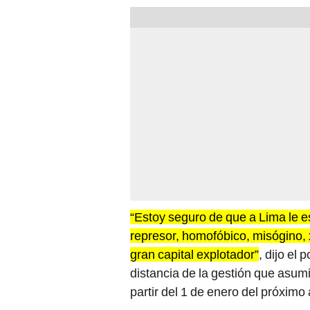
“Estoy seguro de que a Lima le e
represor, homofóbico, misógino, 
gran capital explotador”
, dijo el 
distancia de la gestión que asum
partir del 1 de enero del próximo