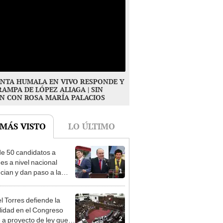
NTA HUMALA EN VIVO RESPONDE Y
RAMPA DE LÓPEZ ALIAGA | SIN
N CON ROSA MARÍA PALACIOS
 MÁS VISTO
LO ÚLTIMO
e 50 candidatos a
des a nivel nacional
1
cian y dan paso a la
cción encubierta
l Torres defiende la
alidad en el Congreso
2
e a proyecto de ley que