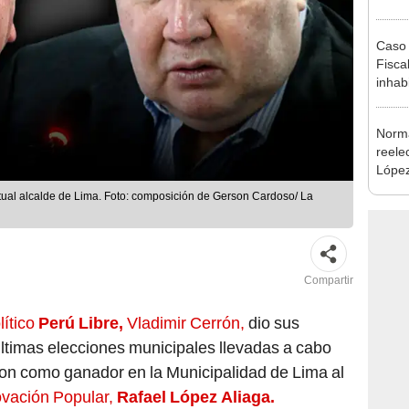
plant
Caso 
Fiscal
inhabi
excon
María
Norma
reele
López
que s
rtual alcalde de Lima. Foto: composición de Gerson Cardoso/ La
Compartir
lítico
Perú Libre,
Vladimir Cerrón,
dio sus
ltimas elecciones municipales llevadas a cabo
eron como ganador en la Municipalidad de Lima al
ovación Popular,
Rafael López Aliaga.