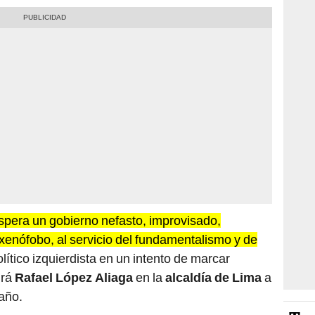
spera un gobierno nefasto, improvisado,
xenófobo, al servicio del fundamentalismo y de
político izquierdista en un intento de marcar
irá
Rafael López Aliaga
en la
alcaldía de Lima
a
 año.