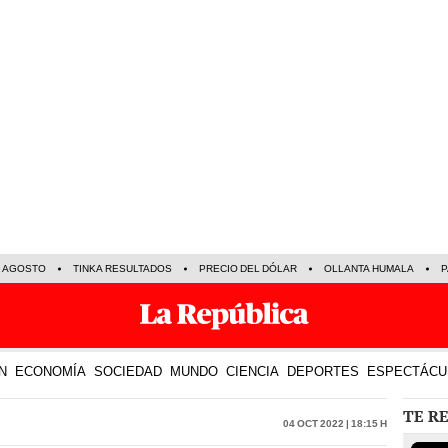
E AGOSTO
TINKA RESULTADOS
PRECIO DEL DÓLAR
OLLANTA HUMALA
P
N
ECONOMÍA
SOCIEDAD
MUNDO
CIENCIA
DEPORTES
ESPECTÁCU
TE R
04 Oct 2022 | 18:15 h