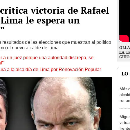
ritica victoria de Rafael
 Lima le espera un
”
os resultados de las elecciones que muestran al político
OLLA
mo el nuevo alcalde de Lima.
LA T
GUIO
tuir a un juez porque una autoridad discrepa, se
l”
ura a la alcaldía de Lima por Renovación Popular
LO
Más d
alcal
renun
reele
Migue
virtu
frent