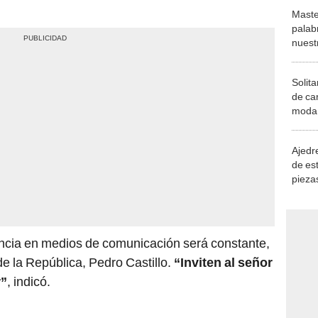
Maste
palab
nuest
Solita
de ca
moda.
demue
Ajedre
de es
piezas
consi
ncia en medios de comunicación será constante,
 de la República, Pedro Castillo.
“Inviten al señor
r”
, indicó.