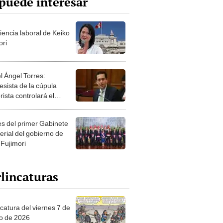
puede interesar
iencia laboral de Keiko
ori
l Ángel Torres:
esista de la cúpula
rista controlará el
r año del Senado
les del primer Gabinete
erial del gobierno de
 Fujimori
lincaturas
catura del viernes 7 de
o de 2026