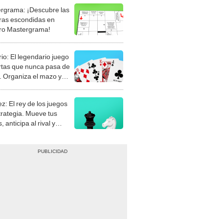
rgrama: ¡Descubre las
ras escondidas en
ro Mastergrama!
rio: El legendario juego
rtas que nunca pasa de
 Organiza el mazo y
stra tu habilidad.
z: El rey de los juegos
trategia. Mueve tus
, anticipa al rival y
gue el jaque mate.