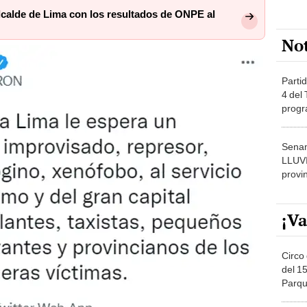
alcalde de Lima con los resultados de ONPE al
No
Partid
4 del
progr
dónde
Senam
LLUV
provi
¡Va
Circo 
del 15
Parqu
Migue