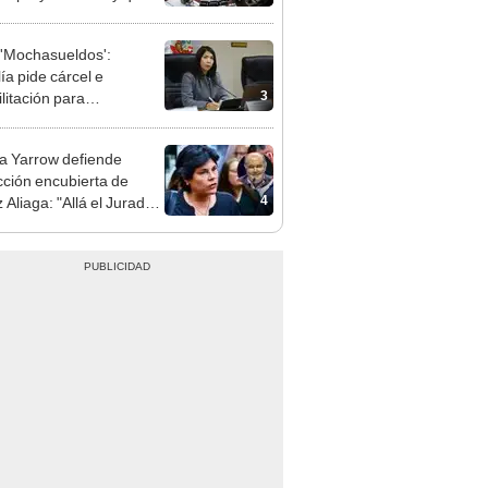
ea la presencialidad
'Mochasueldos':
ía pide cárcel e
3
litación para
gresista fujimorista
 Cordero Jon Tay
 Yarrow defiende
cción encubierta de
4
 Aliaga: "Allá el Jurado
e deja sacar la vuelta"