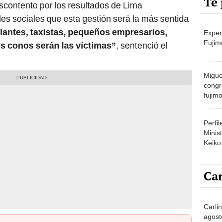
Te 
contento por los resultados de Lima
des sociales que esta gestión será la más sentida
ntes, taxistas, pequeños empresarios,
Exper
Fujim
s conos serán las víctimas”
, sentenció el
Migue
congr
fujimo
prime
Perfi
Minist
Keiko
Car
Carlin
agost