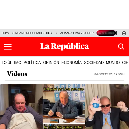
HOY
SINUANO RESULTADOS HOY
ALIANZA LIMA VS SPORT BOYS
JORGE MES
LO ÚLTIMO
POLÍTICA
OPINIÓN
ECONOMÍA
SOCIEDAD
MUNDO
CIE
Videos
04 Oct 2022 | 17:59 h