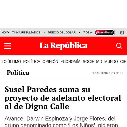
HOY
TINKA RESULTADOS
PRECIO DEL DÓLAR
7 DE AGOSTO
OLLANTA H
LO ÚLTIMO
POLÍTICA
OPINIÓN
ECONOMÍA
SOCIEDAD
MUNDO
CIE
Política
17 Ago 2022 | 12:31 h
Susel Paredes suma su
proyecto de adelanto electoral
al de Digna Calle
Avance. Darwin Espinoza y Jorge Flores, del
grupo denominado como ‘Los Niños’, pidieron