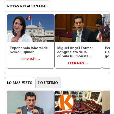
NOTAS RELACIONADAS
Experiencia laboral de
Miguel Ángel Torres:
Perfi
Keiko Fujimori
congresista de la
Gabin
cúpula fujimorista
gobi
LEER MÁS
controlará el primer año
Fujim
LEER MÁS
del Senado
LO MÁS VISTO
LO ÚLTIMO