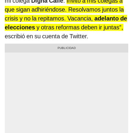
mi colega
Digna Calle
.
Invito a mis colegas a
que sigan adhiriéndose. Resolvamos juntos la
crisis y no la repitamos. Vacancia,
adelanto de
elecciones
y otras reformas deben ir juntas”,
escribió en su cuenta de Twitter.