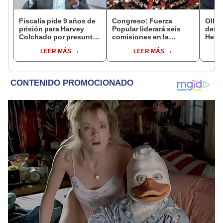
Fiscalía pide 9 años de
Congreso: Fuerza
Ollan
prisión para Harvey
Popular liderará seis
destr
Colchado por presunta
comisiones en la
Hered
negociación
Cámara de Diputados
el 20
LEER MÁS
LEER MÁS
incompatible y falsedad
ideológica