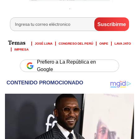
.
JOSÉ LUNA
CONGRESO DEL PERÚ
ONPE
LAVA JATO
IMPRESA
Prefiero a La República en
Google