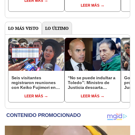
LEER MÁS
controlará el primer año
Fujim
LEER MÁS
del Senado
LO MÁS VISTO
LO ÚLTIMO
Seis visitantes
“No se puede indultar a
Gobie
registraron reuniones
Toledo”: Ministro de
prom
con Keiko Fujimori en
Justicia descarta
Junín
las mismas horas que la
beneficio para el
damn
LEER MÁS
LEER MÁS
presidenta se
exmandatario
se qu
encontraba en Junín