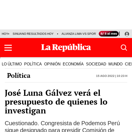
HOY
SINUANO RESULTADOS HOY
ALIANZA LIMA VS SPORT BOYS
JORGE MES
LO ÚLTIMO
POLÍTICA
OPINIÓN
ECONOMÍA
SOCIEDAD
MUNDO
CIE
Política
15 Ago 2022 | 10:23 h
José Luna Gálvez verá el
presupuesto de quienes lo
investigan
Cuestionado. Congresista de Podemos Perú
sigue designado para presidir Comisión de