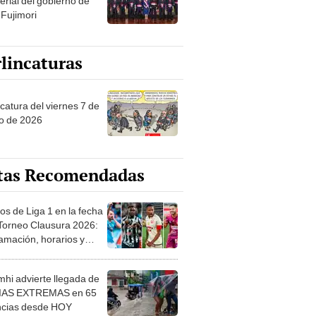
erial del gobierno de
 Fujimori
lincaturas
catura del viernes 7 de
o de 2026
tas Recomendadas
os de Liga 1 en la fecha
 Torneo Clausura 2026:
amación, horarios y
 ver
hi advierte llegada de
IAS EXTREMAS en 65
ncias desde HOY