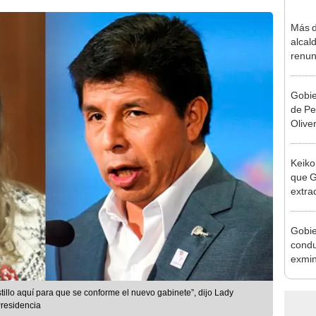
Más d
alcal
renun
reele
Gobie
de Pe
Olive
de la
Keiko
que G
extra
Cháve
nuest
Gobie
condu
exmin
la m
illo aquí para que se conforme el nuevo gabinete”, dijo Lady
residencia