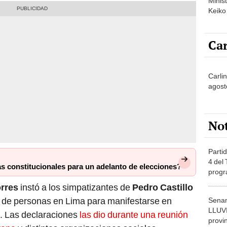
Minist
Keiko
Car
Carlin
agost
No
Partid
4 del
ías constitucionales para un adelanto de elecciones?
progr
dónde
orres
instó a los simpatizantes de
Pedro Castillo
d de personas en Lima para manifestarse en
Senam
LLUV
”. Las declaraciones
las dio durante una reunión
provi