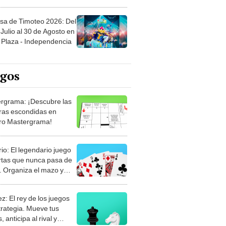
sa de Timoteo 2026: Del
Julio al 30 de Agosto en
Plaza - Independencia
egos
rgrama: ¡Descubre las
ras escondidas en
ro Mastergrama!
rio: El legendario juego
rtas que nunca pasa de
 Organiza el mazo y
stra tu habilidad.
z: El rey de los juegos
trategia. Mueve tus
, anticipa al rival y