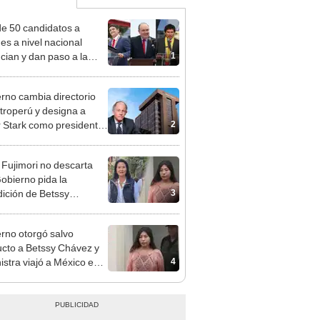
e 50 candidatos a
des a nivel nacional
1
cian y dan paso a la
cción encubierta
rno cambia directorio
troperú y designa a
2
r Stark como presidente
 empresa estatal
 Fujimori no descarta
obierno pida la
3
dición de Betssy
z: "Está dentro de
ras facultades"
rno otorgó salvo
cto a Betssy Chávez y
4
istra viajó a México en
adrugada