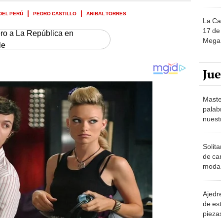
DEL PERÚ
PEDRO CASTILLO
ANIBAL TORRES
La Ca
17 de 
ero a La República en
Mega 
le
Ju
Maste
palab
nuest
Solita
de ca
moda.
demue
Ajedre
de es
piezas