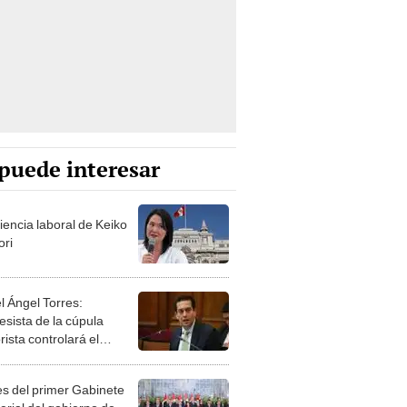
puede interesar
iencia laboral de Keiko
ori
l Ángel Torres:
esista de la cúpula
rista controlará el
r año del Senado
les del primer Gabinete