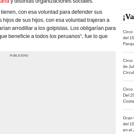
tana
y distintas organizaciones sociales.
 tienen, con esa voluntad para defender sus
¡Va
os hijos de sus hijos, con esa voluntad trajeran a
ían arrodillar a los golpistas. Los obligarían para
Circo 
e beneficie a todos los peruanos”, fue lo que
del 15
Parqu
Migue
Circo
de Jul
Círcul
Circo
Del 2
Costa
Gran 
del 10
en el