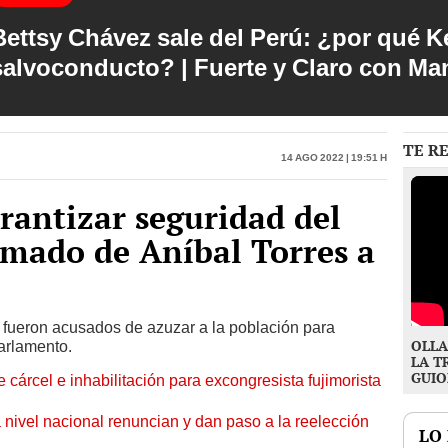
Bettsy Chávez sale del Perú: ¿por qué Ke
salvoconducto? | Fuerte y Claro con M
TE R
14 Ago 2022 | 19:51 h
antizar seguridad del
amado de Aníbal Torres a
ro fueron acusados de azuzar a la población para
OLLA
arlamento.
LA T
GUIO
 cárcel e inhabilitación para excongresista fujimorista
 nivel nacional renuncian y dan paso a la reelección
LO