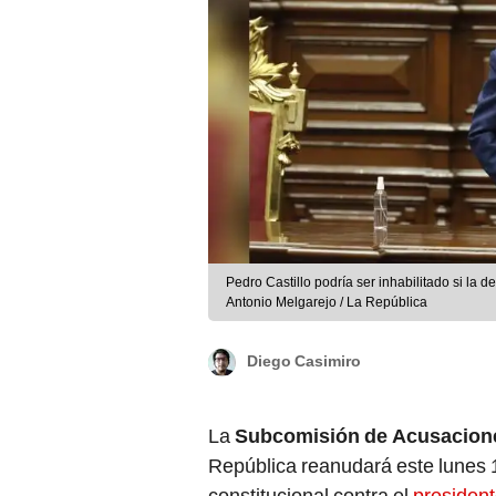
Pedro Castillo podría ser inhabilitado si la de
Antonio Melgarejo / La República
Diego Casimiro
La
Subcomisión de Acusacione
República reanudará este lunes 1
constitucional contra el
presiden