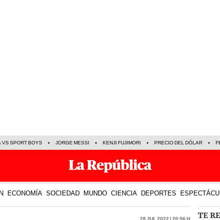
A VS SPORT BOYS
JORGE MESSI
KENJI FUJIMORI
PRECIO DEL DÓLAR
F
N
ECONOMÍA
SOCIEDAD
MUNDO
CIENCIA
DEPORTES
ESPECTÁCU
TE R
28 Jul 2022 | 20:56 h