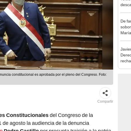
exma
De fa
sobon
María
Javie
Dere
recha
otorg
Argen
nuncia constitucional es aprobada por el pleno del Congreso. Foto:
Compartir
s Constitucionales
del Congreso de la
 de agosto la audiencia de la denuncia
te
Pedro Castillo
por presunta traición a la patria.