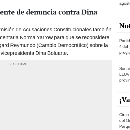
ente de denuncia contra Dina
No
comisión de Acusaciones Constitucionales también
lamentaria Norma Yarrow para que se reconsidere
Partid
Edgard Reymundo (Cambio Democrático) sobre la
4 del
progr
 vicepresidenta Dina Boluarte.
dónde
Senam
LLUV
provi
¡Va
Circo 
del 15
Parqu
Migue