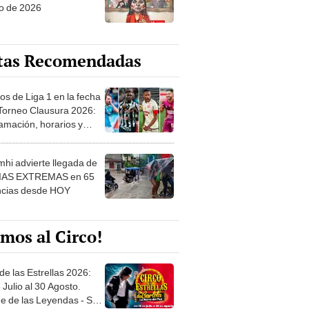
tas Recomendadas
os de Liga 1 en la fecha
 Torneo Clausura 2026:
amación, horarios y
 ver
hi advierte llegada de
IAS EXTREMAS en 65
ncias desde HOY
mos al Circo!
de las Estrellas 2026:
 Julio al 30 Agosto.
e de las Leyendas - San
l