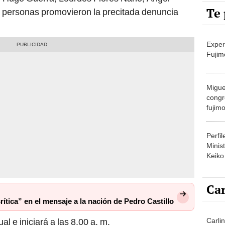
Te 
Exper
Fujim
Migue
congr
fujimo
prime
Perfi
Minist
Keiko
Car
ítica” en el mensaje a la nación de Pedro Castillo
Carli
al e iniciará a las 8.00 a. m.
agost