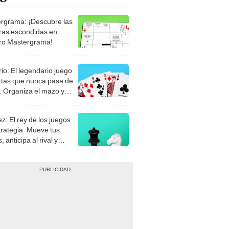
rgrama: ¡Descubre las
ras escondidas en
ro Mastergrama!
rio: El legendario juego
rtas que nunca pasa de
 Organiza el mazo y
stra tu habilidad.
z: El rey de los juegos
trategia. Mueve tus
, anticipa al rival y
gue el jaque mate.