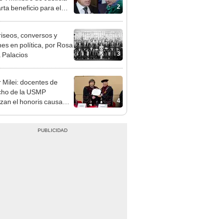
ndatario
riseos, conversos y
es en política, por Rosa
3
 Palacios
r Milei: docentes de
cho de la USMP
4
zan el honoris causa
ado al presidente de
tina