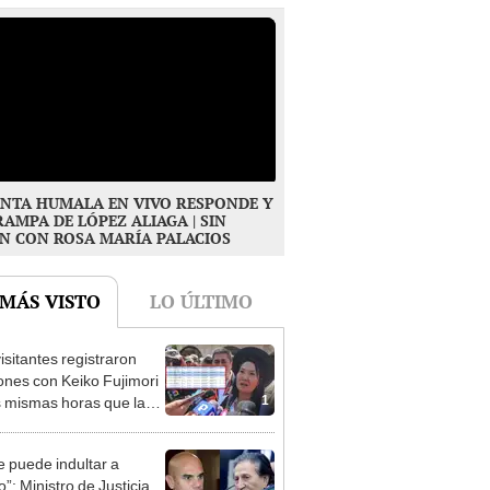
NTA HUMALA EN VIVO RESPONDE Y
RAMPA DE LÓPEZ ALIAGA | SIN
N CON ROSA MARÍA PALACIOS
 MÁS VISTO
LO ÚLTIMO
isitantes registraron
ones con Keiko Fujimori
1
s mismas horas que la
denta se encontraba en
e puede indultar a
”: Ministro de Justicia
2
rta beneficio para el