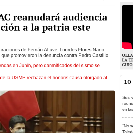
SAC reanudará audiencia
ción a la patria este
claraciones de Fernán Altuve, Lourdes Flores Nano,
OLLA
 que promovieron la denuncia contra Pedro Castillo.
LA T
GUIO
endas en Junín, pero damnificados del sismo se
 de la USMP rechazan el honoris causa otorgado al
LO
Seis v
reuni
en la
presi
Junín
“No s
Toledo
desca