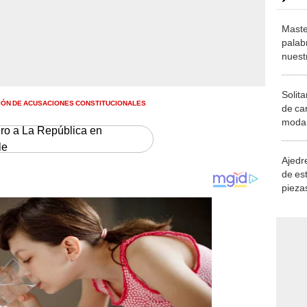
Maste
palab
nuest
Solita
IÓN DE ACUSACIONES CONSTITUCIONALES
de ca
moda.
ero a La República en
demue
le
Ajedre
de es
piezas
consi