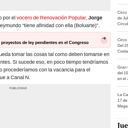
Circo
o por el
vocero de Renovación Popular
,
Jorge
de Jul
Círcul
eymundo “tiene afinidad con ella (Boluarte)”.
Circo
5 proyectos de ley pendientes en el Congreso
Del 2
Costa
pueda tomar las cosas tal como deben tomarse en
entes. Si sucede eso, en poco tiempo tendríamos
Gran 
eso procederíamos con la vacancia para el
del 10
que a Canal N.
en el
La Ca
17 de 
Mega 
Ju