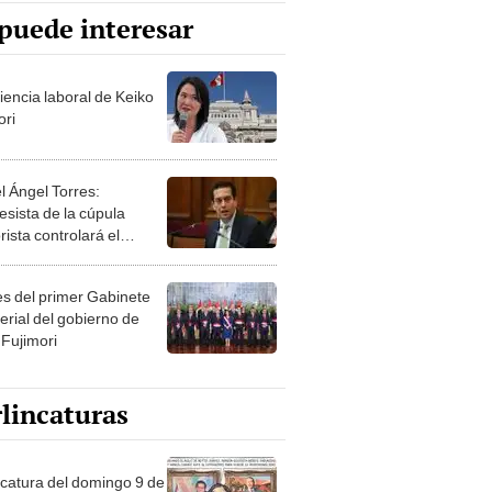
puede interesar
iencia laboral de Keiko
ori
l Ángel Torres:
esista de la cúpula
rista controlará el
r año del Senado
les del primer Gabinete
erial del gobierno de
 Fujimori
lincaturas
ncatura del domingo 9 de
o de 2026