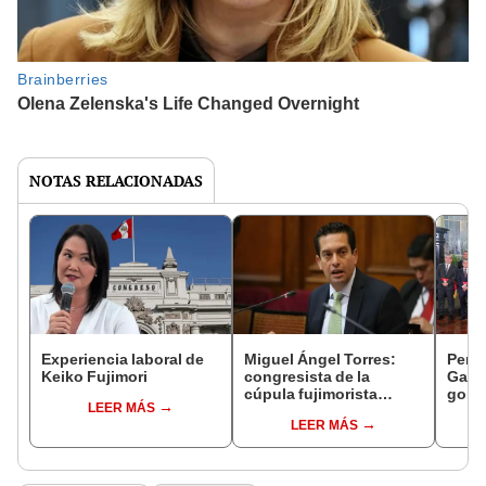
NOTAS RELACIONADAS
Experiencia laboral de
Miguel Ángel Torres:
Perfi
Keiko Fujimori
congresista de la
Gabin
cúpula fujimorista
gobi
LEER MÁS
controlará el primer año
Fujim
LEER MÁS
del Senado