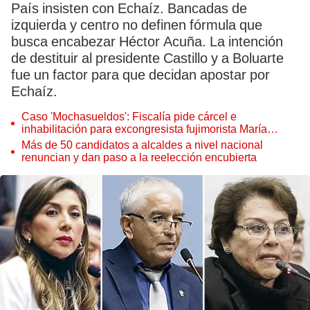
País insisten con Echaíz. Bancadas de
izquierda y centro no definen fórmula que
busca encabezar Héctor Acuña. La intención
de destituir al presidente Castillo y a Boluarte
fue un factor para que decidan apostar por
Echaíz.
Caso 'Mochasueldos': Fiscalía pide cárcel e
inhabilitación para excongresista fujimorista María
Cordero Jon Tay
Más de 50 candidatos a alcaldes a nivel nacional
renuncian y dan paso a la reelección encubierta