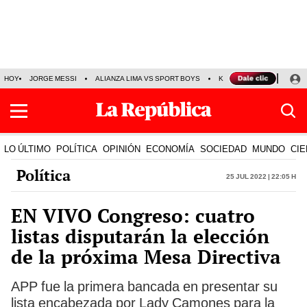
HOY
JORGE MESSI
ALIANZA LIMA VS SPORT BOYS
KENJI FUJIMORI
PRE
LO ÚLTIMO
POLÍTICA
OPINIÓN
ECONOMÍA
SOCIEDAD
MUNDO
CIE
Política
25 Jul 2022 | 22:05 h
EN VIVO Congreso: cuatro
listas disputarán la elección
de la próxima Mesa Directiva
APP fue la primera bancada en presentar su
lista encabezada por Lady Camones para la