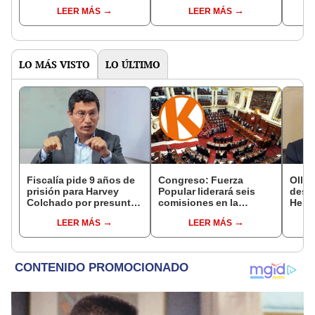
fraude
calle
LEER MÁS
LEER MÁS
LO MÁS VISTO
LO ÚLTIMO
Fiscalía pide 9 años de
Congreso: Fuerza
Ollan
prisión para Harvey
Popular liderará seis
destr
Colchado por presunta
comisiones en la
Hered
negociación
Cámara de Diputados
el 20
LEER MÁS
LEER MÁS
incompatible y falsedad
ideológica