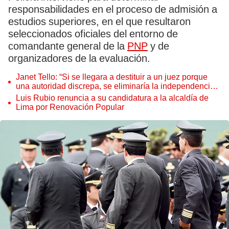
responsabilidades en el proceso de admisión a
estudios superiores, en el que resultaron
seleccionados oficiales del entorno de
comandante general de la
PNP
y de
organizadores de la evaluación.
Janet Tello: “Si se llegara a destituir a un juez porque
una autoridad discrepa, se eliminaría la independencia
judicial”
Luis Rubio renuncia a su candidatura a la alcaldía de
Lima por Renovación Popular