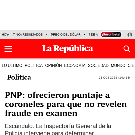
HOY
TINKA RESULTADOS
PRECIO DEL DÓLAR
7 DE AGOSTO
OLLANTA H
LO ÚLTIMO
POLÍTICA
OPINIÓN
ECONOMÍA
SOCIEDAD
MUNDO
CIE
Política
23 Oct 2023 | 14:41 h
PNP: ofrecieron puntaje a
coroneles para que no revelen
fraude en examen
Escándalo. La Inspectoría General de la
Policía interviene para determinar