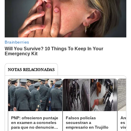
NOTAS RELACIONADAS
PNP: ofrecieron puntaje
Falsos policías
Arequ
en examen a coroneles
secuestran a
es de
para que no denuncien
empresario en Trujillo
vivie