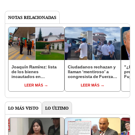
NOTAS RELACIONADAS
Joaquín Ramírez: lista
Ciudadanos rechazan y
"¿De 
de los bienes
llaman ‘mentiroso’ a
preg
incautados en
congresista de Fuerza
Fujim
investigación al
Popular en Tumbes
Guer
LEER MÁS
LEER MÁS
exsecretario de Fuerza
resp
Popular en regiones
Chin
LO MÁS VISTO
LO ÚLTIMO