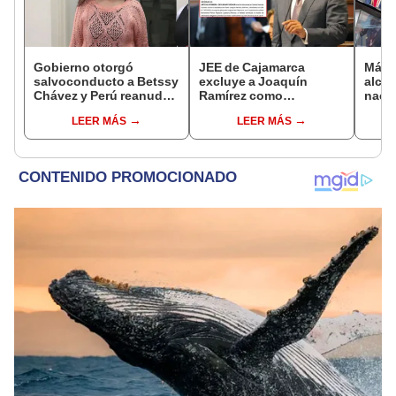
Gobierno otorgó
JEE de Cajamarca
Más d
salvoconducto a Betssy
excluye a Joaquín
alcal
Chávez y Perú reanuda
Ramírez como
nacio
relaciones diplomáticas
candidato a gobernador
dan p
LEER MÁS
LEER MÁS
con México
regional por ocultar
encu
sentencia