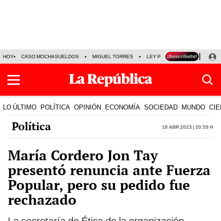
HOY
CASO MOCHASUELDOS
MIGUEL TORRES
LEY PULPÍN
PRECIO DEL
LO ÚLTIMO
POLÍTICA
OPINIÓN
ECONOMÍA
SOCIEDAD
MUNDO
CIE
Política
18 Abr 2023 | 20:59 h
María Cordero Jon Tay
presentó renuncia ante Fuerza
Popular, pero su pedido fue
rechazado