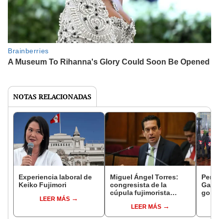
NOTAS RELACIONADAS
Experiencia laboral de
Miguel Ángel Torres:
Perfi
Keiko Fujimori
congresista de la
Gabin
cúpula fujimorista
gobi
LEER MÁS
controlará el primer año
Fujim
LEER MÁS
del Senado