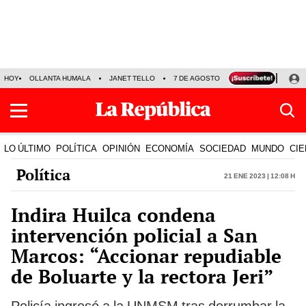
HOY
OLLANTA HUMALA
JANET TELLO
7 DE AGOSTO
TINKA RESULTADOS
LO ÚLTIMO
POLÍTICA
OPINIÓN
ECONOMÍA
SOCIEDAD
MUNDO
CIE
Política
21 Ene 2023 | 12:08 h
Indira Huilca condena
intervención policial a San
Marcos: “Accionar repudiable
de Boluarte y la rectora Jeri”