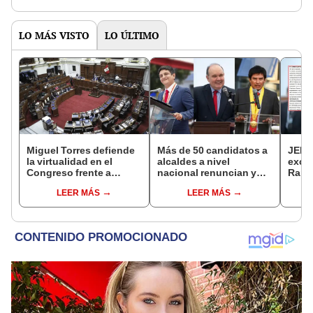
LO MÁS VISTO
LO ÚLTIMO
Miguel Torres defiende
Más de 50 candidatos a
JEE 
la virtualidad en el
alcaldes a nivel
excl
Congreso frente a
nacional renuncian y
Ramí
proyecto de ley que
dan paso a la reelección
cand
LEER MÁS
LEER MÁS
plantea la
encubierta
regio
presencialidad
sent