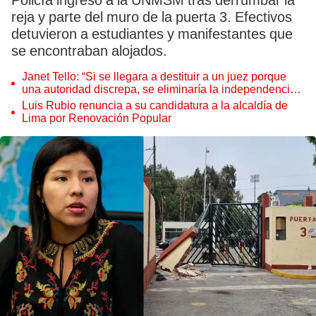
Policía ingresó a la UNMSM tras derrumbar la
reja y parte del muro de la puerta 3. Efectivos
detuvieron a estudiantes y manifestantes que
se encontraban alojados.
Janet Tello: “Si se llegara a destituir a un juez porque
una autoridad discrepa, se eliminaría la independencia
judicial”
Luis Rubio renuncia a su candidatura a la alcaldía de
Lima por Renovación Popular