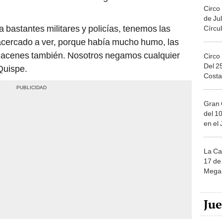
Circo
de Jul
a bastantes militares y policías, tenemos las
Círcul
acercado a ver, porque había mucho humo, las
lmacenes también. Nosotros negamos cualquier
Circo
Del 2
Quispe.
Costa
Gran 
del 10
en el
La Ca
17 de 
Mega 
Ju