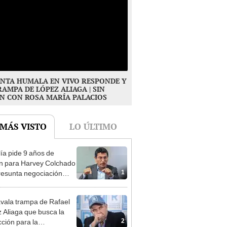
NTA HUMALA EN VIVO RESPONDE Y
RAMPA DE LÓPEZ ALIAGA | SIN
N CON ROSA MARÍA PALACIOS
 MÁS VISTO
LO ÚLTIMO
lía pide 9 años de
ón para Harvey Colchado
1
resunta negociación
patible y falsedad
ógica
vala trampa de Rafael
 Aliaga que busca la
2
cción para la