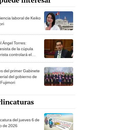
puede interesar
iencia laboral de Keiko
ori
l Ángel Torres:
esista de la cúpula
rista controlará el
r año del Senado
les del primer Gabinete
erial del gobierno de
 Fujimori
lincaturas
ncatura del jueves 6 de
o de 2026