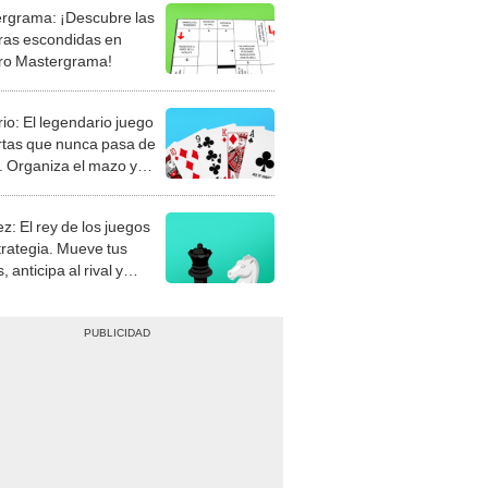
rgrama: ¡Descubre las
ras escondidas en
ro Mastergrama!
rio: El legendario juego
rtas que nunca pasa de
 Organiza el mazo y
stra tu habilidad.
z: El rey de los juegos
trategia. Mueve tus
, anticipa al rival y
gue el jaque mate.