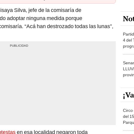
aya Silva, jefe de la comisaría de
No
do adoptar ninguna medida porque
omisaría. “Acá han destrozado todas las lunas”,
Partid
4 del
progr
dónde
Senam
LLUV
provi
¡Va
Circo 
del 15
Parqu
Migue
otestas
en esa localidad negaron toda