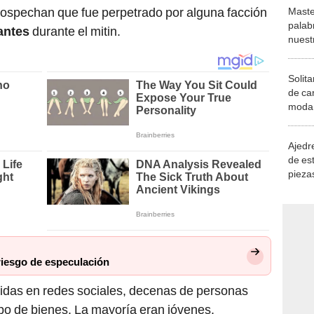
sospechan que fue perpetrado por alguna facción
Maste
palab
antes
durante el mitin.
nuest
Solita
de ca
moda.
demue
Ajedre
de es
piezas
consi
riesgo de especulación
idas en redes sociales, decenas de personas
ipo de bienes. La mayoría eran jóvenes.