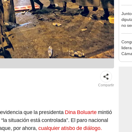
Munic
Junto
diput
no se
de Ét
Congr
lider
Cáma
Compartir
 evidencia que la presidenta
Dina Boluarte
mintió
la situación está controlada”. El paro nacional
aque, por ahora,
cualquier atisbo de diálogo.