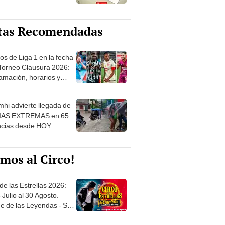
tas Recomendadas
os de Liga 1 en la fecha
 Torneo Clausura 2026:
amación, horarios y
 ver
hi advierte llegada de
IAS EXTREMAS en 65
ncias desde HOY
mos al Circo!
de las Estrellas 2026:
 Julio al 30 Agosto.
e de las Leyendas - San
l