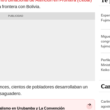
Te 
 frontera con Bolivia.
Exper
Fujim
Migue
congr
fujimo
prime
Perfi
Minist
Keiko
Car
tonces, cientos de pobladores desarrollaban un
esaguadero.
Carli
agost
ndalismo en Urubamba y La Convención