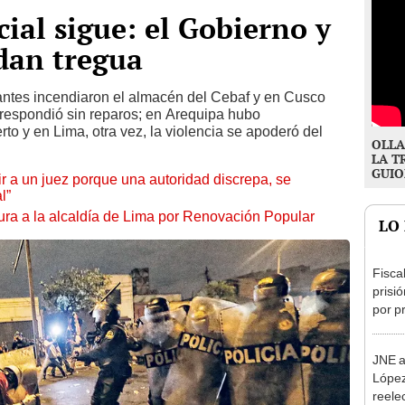
ial sigue: el Gobierno y
 dan tregua
antes incendiaron el almacén del Cebaf y en Cusco
respondió sin reparos; en Arequipa hubo
to y en Lima, otra vez, la violencia se apoderó del
OLLA
LA T
GUIO
tuir a un juez porque una autoridad discrepa, se
l”
ura a la alcaldía de Lima por Renovación Popular
LO
Fisca
prisi
por p
incom
ideol
JNE a
López
reele