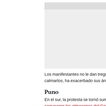
Los manifestantes no le dan tregu
calmarlos, ha exacerbado sus á
Puno
En el sur, la protesta se tornó s
saquearon los almacenes del Cen