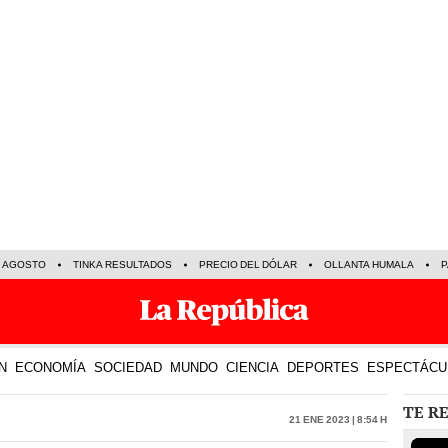
E AGOSTO
TINKA RESULTADOS
PRECIO DEL DÓLAR
OLLANTA HUMALA
P
N
ECONOMÍA
SOCIEDAD
MUNDO
CIENCIA
DEPORTES
ESPECTÁCU
TE R
21 Ene 2023 | 8:54 h