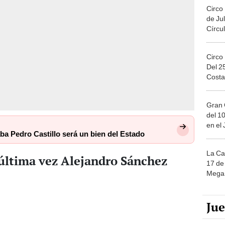
Circo
de Jul
Círcul
Circo
Del 2
Costa
Gran 
del 10
en el
a Pedro Castillo será un bien del Estado
La Ca
 última vez Alejandro Sánchez
17 de 
Mega 
Ju