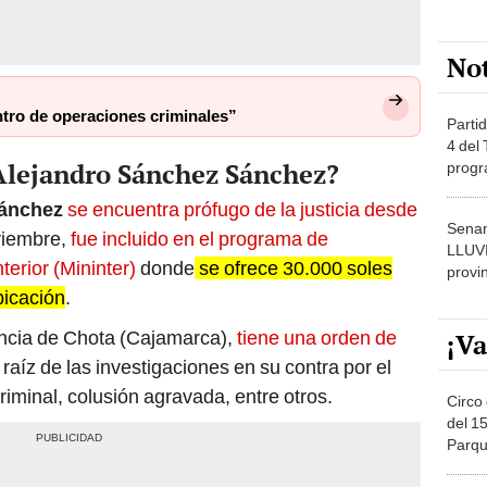
No
entro de operaciones criminales”
Partid
4 del
Alejandro Sánchez Sánchez?
progr
dónde
Sánchez
se encuentra prófugo de la justicia desde
Senam
viembre,
fue incluido en el programa de
LLUV
terior (Mininter)
donde
se ofrece 30.000 soles
provi
bicación
.
incia de Chota (Cajamarca),
tiene una orden de
¡Va
 raíz de las investigaciones en su contra por el
riminal, colusión agravada, entre otros.
Circo 
del 15
Parqu
Migue