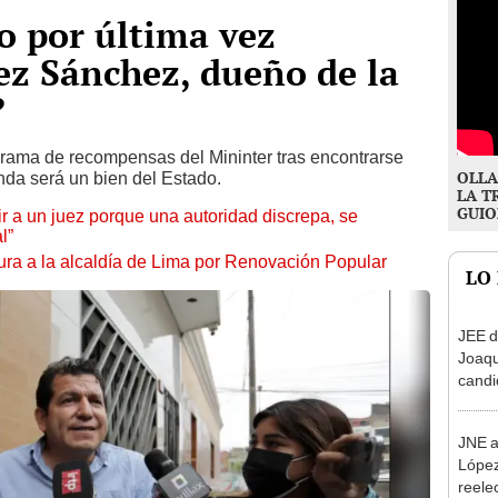
o por última vez
ez Sánchez, dueño de la
?
ograma de recompensas del Mininter tras encontrarse
OLLA
enda será un bien del Estado.
LA T
GUIO
tuir a un juez porque una autoridad discrepa, se
l”
ura a la alcaldía de Lima por Renovación Popular
LO
JEE d
Joaq
candi
regio
JNE a
López
reele