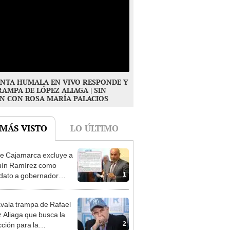
NTA HUMALA EN VIVO RESPONDE Y
RAMPA DE LÓPEZ ALIAGA | SIN
N CON ROSA MARÍA PALACIOS
 MÁS VISTO
LO ÚLTIMO
e Cajamarca excluye a
uín Ramírez como
1
dato a gobernador
nal por ocultar sentencia
vala trampa de Rafael
 Aliaga que busca la
2
cción para la