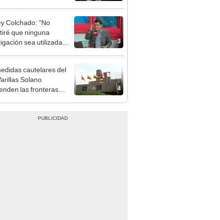
ipalidad de Lima
y Colchado: “No
tiré que ninguna
3
tigación sea utilizada
presión política”
edidas cautelares del
Varillas Solano
4
ienden las fronteras
nales