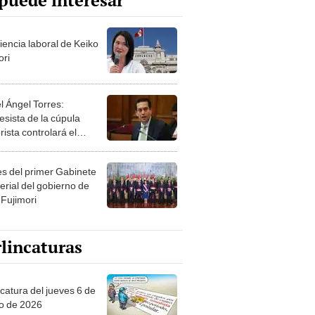
puede interesar
iencia laboral de Keiko
ori
l Ángel Torres:
esista de la cúpula
rista controlará el
r año del Senado
les del primer Gabinete
erial del gobierno de
 Fujimori
lincaturas
ncatura del jueves 6 de
o de 2026