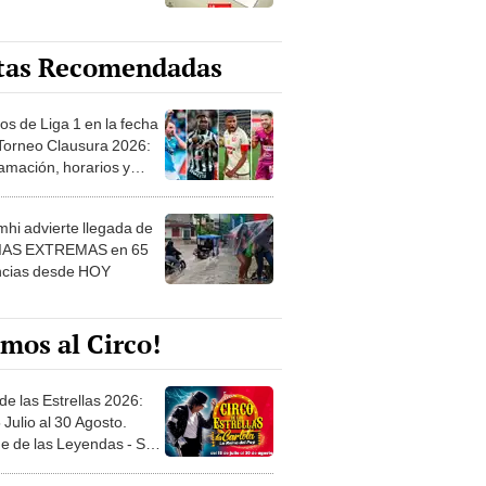
tas Recomendadas
os de Liga 1 en la fecha
 Torneo Clausura 2026:
amación, horarios y
 ver
hi advierte llegada de
IAS EXTREMAS en 65
ncias desde HOY
mos al Circo!
de las Estrellas 2026:
 Julio al 30 Agosto.
e de las Leyendas - San
l