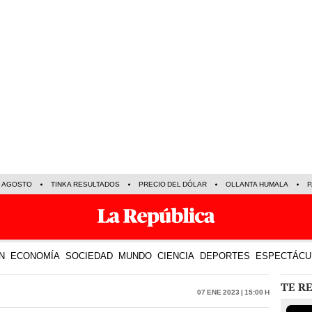
E AGOSTO
TINKA RESULTADOS
PRECIO DEL DÓLAR
OLLANTA HUMALA
P
N
ECONOMÍA
SOCIEDAD
MUNDO
CIENCIA
DEPORTES
ESPECTÁCU
TE R
07 Ene 2023 | 15:00 h