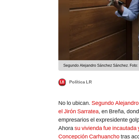
Segundo Alejandro Sánchez Sánchez. Foto: 
Política LR
No lo ubican.
Segundo Alejandro
el Jirón Sarratea
, en Breña, dond
empresarios el expresidente gol
Ahora
su vivienda fue incautada 
Concepción Carhuancho
tras ac