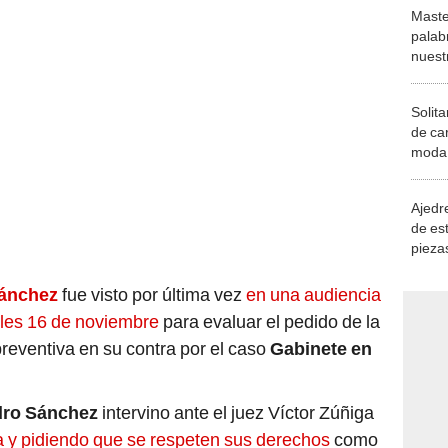
Maste
palab
nuest
Solita
de ca
moda.
demue
Ajedre
de es
piezas
consi
Sánchez
fue visto por última vez
en una audiencia
coles 16 de noviembre
para evaluar el pedido de la
preventiva en su contra por el caso
Gabinete en
dro Sánchez
intervino ante el juez Víctor Zúñiga
ia y pidiendo que se respeten sus derechos
como