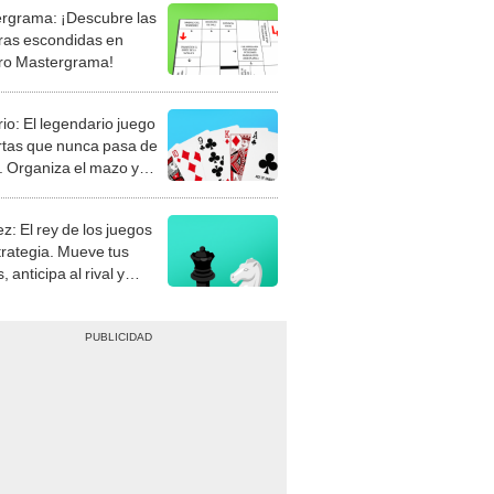
rgrama: ¡Descubre las
ras escondidas en
ro Mastergrama!
rio: El legendario juego
rtas que nunca pasa de
 Organiza el mazo y
stra tu habilidad.
z: El rey de los juegos
trategia. Mueve tus
, anticipa al rival y
gue el jaque mate.