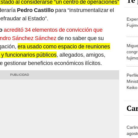
Te 
Estado al considerarse “un centro de operaciones”
deraría
Pedro Castillo
para “instrumentalizar el
defraudar al Estado”.
Exper
Fujim
o
acreditó 34 elementos de convicción que
jandro Sánchez Sánchez
de no saber que su
Migue
igación,
era usado como espacio de reuniones
congr
 y funcionarios públicos
, allegados, amigos,
fujimo
 de gestionar beneficios económicos ilícitos.
prime
Perfi
Minist
Keiko
Car
Carli
agost