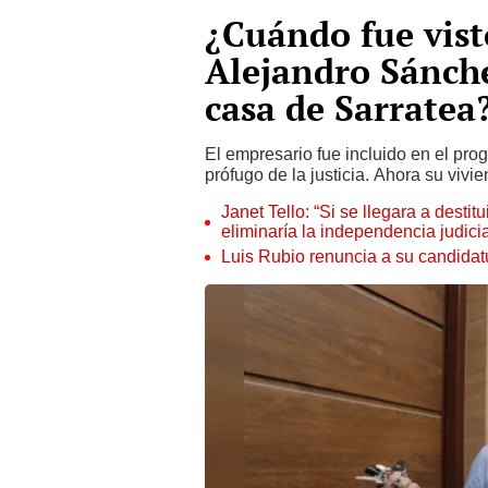
¿Cuándo fue vist
Alejandro Sánch
casa de Sarratea
El empresario fue incluido en el pr
prófugo de la justicia. Ahora su vivi
Janet Tello: “Si se llegara a desti
eliminaría la independencia judicia
Luis Rubio renuncia a su candidat