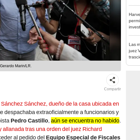
Munic
Harve
permi
inves
como 
Las m
juez 
trasc
nacio
Gerardo Marin/LR.
Compartir
 Sánchez Sánchez, dueño de la casa ubicada en
e despachaba extraoficialmente a funcionarios y
pista
Pedro Castillo
,
aún se encuentra no habido
.
y allanada tras una orden del juez Richard
ceder al pedido del
Equipo Especial de Fiscales