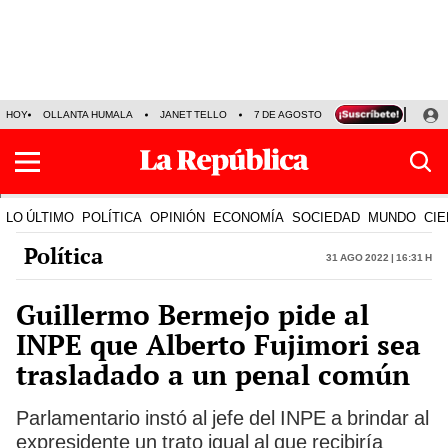
HOY
OLLANTA HUMALA
JANET TELLO
7 DE AGOSTO
TINKA RESULTADOS
LO ÚLTIMO
POLÍTICA
OPINIÓN
ECONOMÍA
SOCIEDAD
MUNDO
CIE
Política
31 Ago 2022 | 16:31 h
Guillermo Bermejo pide al
INPE que Alberto Fujimori sea
trasladado a un penal común
Parlamentario instó al jefe del INPE a brindar al
expresidente un trato igual al que recibiría