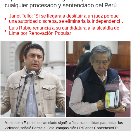
cualquier procesado y sentenciado del Perú.
Janet Tello: “Si se llegara a destituir a un juez porque
una autoridad discrepa, se eliminaría la independencia
judicial”
Luis Rubio renuncia a su candidatura a la alcaldía de
Lima por Renovación Popular
Mantener a Fujimori encarcelado significa "una tranquilidad para todas las
víctimas", señaló Bermejo. Foto: composición LR/Carlos Contreras/AFP