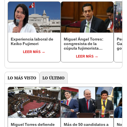
Experiencia laboral de
Miguel Ángel Torres:
Perfi
Keiko Fujimori
congresista de la
Gabin
cúpula fujimorista
gobi
LEER MÁS
controlará el primer año
Fujim
LEER MÁS
del Senado
LO MÁS VISTO
LO ÚLTIMO
Miguel Torres defiende
Más de 50 candidatos a
Norm