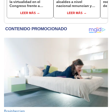
la virtualidad en el
alcaldes a nivel
reele
Congreso frente a
nacional renuncian y
de Ló
proyecto de ley que
dan paso a la reelección
Jurad
LEER MÁS
LEER MÁS
plantea la
encubierta
sacar
presencialidad