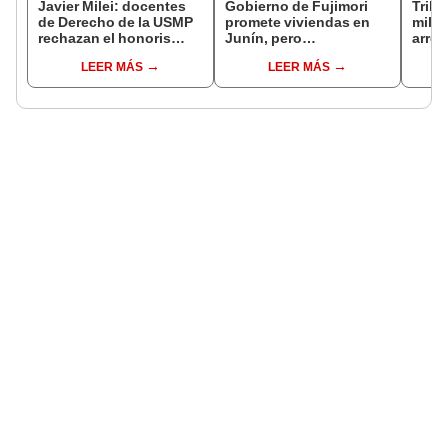
Javier Milei: docentes
Gobierno de Fujimori
Tribu
de Derecho de la USMP
promete viviendas en
milit
rechazan el honoris
Junín, pero
arrep
causa otorgado al
damnificados del sismo
de ci
LEER MÁS
LEER MÁS
presidente de Argentina
se quejan por la lentitud