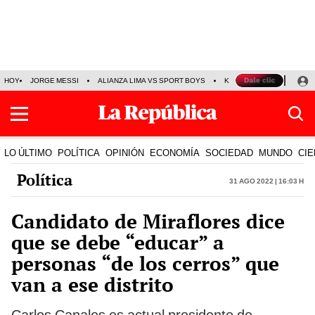
HOY
JORGE MESSI
ALIANZA LIMA VS SPORT BOYS
KENJI FUJIMORI
PRE
LO ÚLTIMO
POLÍTICA
OPINIÓN
ECONOMÍA
SOCIEDAD
MUNDO
CIE
Política
31 Ago 2022 | 16:03 h
Candidato de Miraflores dice
que se debe “educar” a
personas “de los cerros” que
van a ese distrito