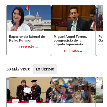
Experiencia laboral de
Miguel Ángel Torres:
Perfi
Keiko Fujimori
congresista de la
Gabin
cúpula fujimorista
gobi
LEER MÁS
controlará el primer año
Fujim
LEER MÁS
del Senado
LO MÁS VISTO
LO ÚLTIMO