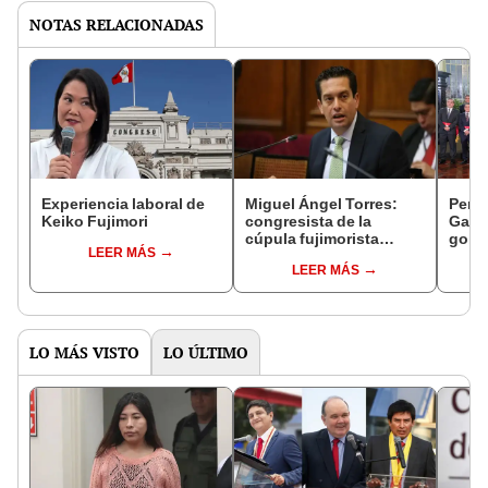
NOTAS RELACIONADAS
Experiencia laboral de
Miguel Ángel Torres:
Perfi
Keiko Fujimori
congresista de la
Gabin
cúpula fujimorista
gobi
LEER MÁS
controlará el primer año
Fujim
LEER MÁS
del Senado
LO MÁS VISTO
LO ÚLTIMO