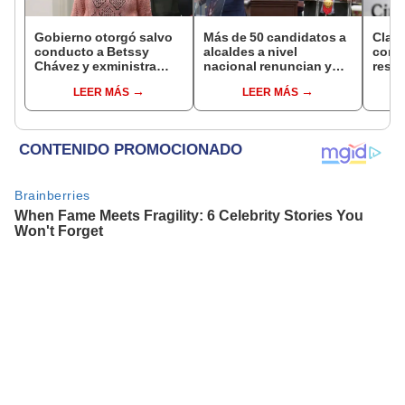
Gobierno otorgó salvo
Más de 50 candidatos a
Clau
conducto a Betssy
alcaldes a nivel
conf
Chávez y exministra
nacional renuncian y
resta
viajó a México en la
dan paso a la reelección
relac
LEER MÁS
LEER MÁS
madrugada
encubierta
Mexic
salv
Bets