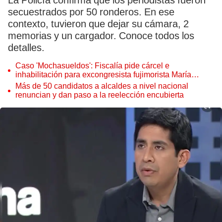
La Policía confirma que los periodistas fueron
secuestrados por 50 ronderos. En ese
contexto, tuvieron que dejar su cámara, 2
memorias y un cargador. Conoce todos los
detalles.
Caso 'Mochasueldos': Fiscalía pide cárcel e
inhabilitación para excongresista fujimorista María
Cordero Jon Tay
Más de 50 candidatos a alcaldes a nivel nacional
renuncian y dan paso a la reelección encubierta