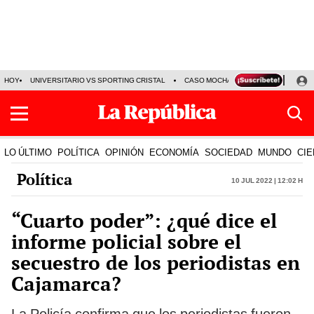
HOY
UNIVERSITARIO VS SPORTING CRISTAL
CASO MOCHASUELDOS
MIGUEL
LO ÚLTIMO
POLÍTICA
OPINIÓN
ECONOMÍA
SOCIEDAD
MUNDO
CIE
Política
10 Jul 2022 | 12:02 h
“Cuarto poder”: ¿qué dice el
informe policial sobre el
secuestro de los periodistas en
Cajamarca?