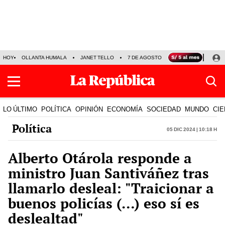
HOY
OLLANTA HUMALA
JANET TELLO
7 DE AGOSTO
TINKA RESULTADOS
LO ÚLTIMO
POLÍTICA
OPINIÓN
ECONOMÍA
SOCIEDAD
MUNDO
CIE
Política
05 Dic 2024 | 10:18 h
Alberto Otárola responde a
ministro Juan Santiváñez tras
llamarlo desleal: "Traicionar a
buenos policías (…) eso sí es
deslealtad"