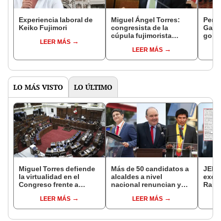
Experiencia laboral de
Miguel Ángel Torres:
Perfi
Keiko Fujimori
congresista de la
Gabin
cúpula fujimorista
gobi
LEER MÁS
controlará el primer año
Fujim
LEER MÁS
del Senado
LO MÁS VISTO
LO ÚLTIMO
Miguel Torres defiende
Más de 50 candidatos a
JEE 
la virtualidad en el
alcaldes a nivel
excl
Congreso frente a
nacional renuncian y
Ramí
proyecto de ley que
dan paso a la reelección
cand
LEER MÁS
LEER MÁS
plantea la
encubierta
regio
presencialidad
sent