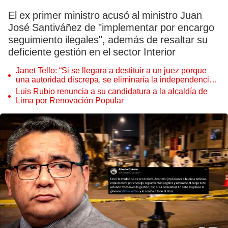
El ex primer ministro acusó al ministro Juan
José Santiváñez de "implementar por encargo
seguimiento ilegales", además de resaltar su
deficiente gestión en el sector Interior
Janet Tello: “Si se llegara a destituir a un juez porque
una autoridad discrepa, se eliminaría la independencia
judicial”
Luis Rubio renuncia a su candidatura a la alcaldía de
Lima por Renovación Popular